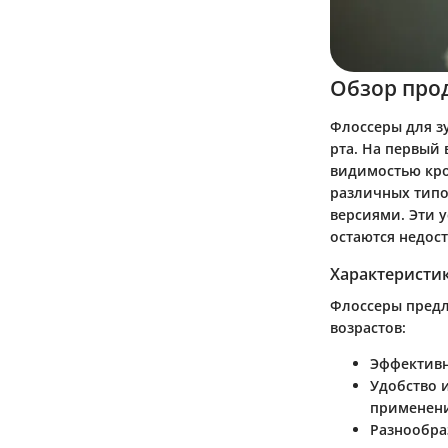
Обзор про
Флоссеры для з
рта. На первый 
видимостью кро
различных типо
версиями. Эти у
остаются недос
Характеристи
Флоссеры предл
возрастов:
Эффективн
Удобство 
применени
Разнообра