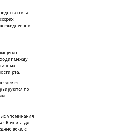
недостатки, а
ссерах
 их ежедневной
 пищи из
оходит между
зличных
ости рта.
озволяет
арьируются по
ии.
рвые упоминания
к Египет, где
дние века, с