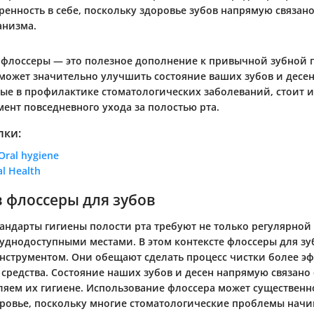
ренность в себе, поскольку здоровье зубов напрямую связан
анизма.
 флоссеры — это полезное дополнение к привычной зубной г
может значительно улучшить состояние ваших зубов и десен
ые в профилактике стоматологических заболеваний, стоит и
ент повседневного ухода за полостью рта.
лки:
Oral hygiene
al Health
 флоссеры для зубов
андарты гигиены полости рта требуют не только регулярной 
руднодоступными местами. В этом контексте флоссеры для зу
струментом. Они обещают сделать процесс чистки более э
средства. Состояние наших зубов и десен напрямую связано
ляем их гигиене. Использование флоссера может существенн
ровье, поскольку многие стоматологические проблемы нач