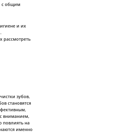
о с общим
игиене и их
.
х рассмотреть
чистки зубов,
бов становятся
ффективным,
 с вниманием,
о повлиять на
инаются именно