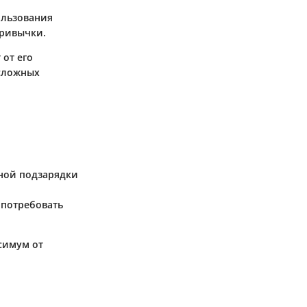
ользования
привычки.
 от его
 сложных
.
рной подзарядки
 потребовать
симум от