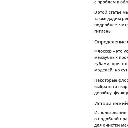
с проблем в обл
В этой статье м
также дадим ре
подробнее, чит
гигиены.
Определение 
Флоссер – это у
межзубных пром
зубами, при эт
моделей, но сут
Некоторые флос
выбрать тот ва
дизайну, функц
Исторический
Использование 
о подобной прак
для очистки ме