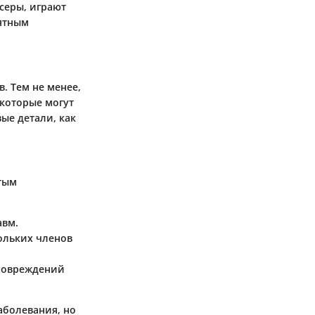
серы, играют
ятным
. Тем не менее,
 которые могут
ые детали, как
тым
авм.
ольких членов
 повреждений
аболевания, но