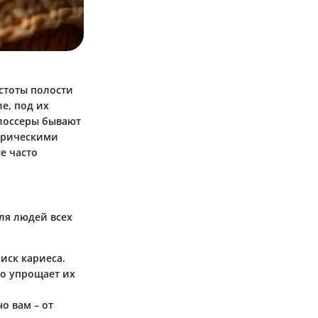
стоты полости
ле, под их
Флоссеры бывают
ктрическими
е часто
ля людей всех
иск кариеса.
то упрощает их
о вам – от