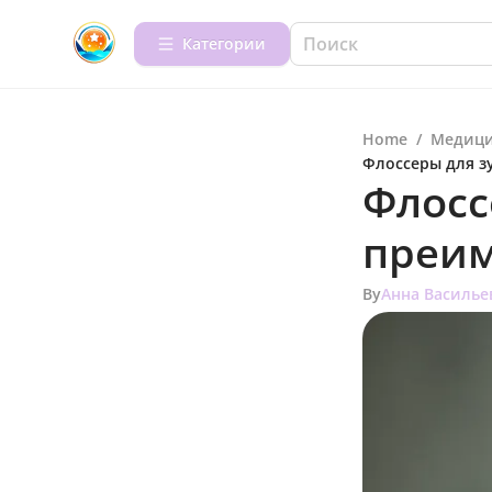
Категории
Home
/
Медици
Флоссеры для з
Флосс
преим
By
Анна Василье