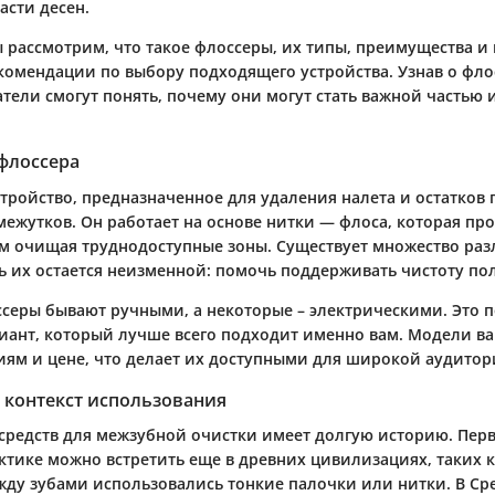
асти десен.
ы рассмотрим, что такое флоссеры, их типы, преимущества и 
комендации по выбору подходящего устройства. Узнав о фло
атели смогут понять, почему они могут стать важной частью
флоссера
стройство, предназначенное для удаления налета и остатков
ежутков. Он работает на основе нитки — флоса, которая пр
ом очищая труднодоступные зоны. Существует множество ра
ь их остается неизменной: помочь поддерживать чистоту пол
серы бывают ручными, а некоторые – электрическими. Это п
риант, который лучше всего подходит именно вам. Модели в
иям и цене, что делает их доступными для широкой аудитор
 контекст использования
средств для межзубной очистки имеет долгую историю. Пе
тике можно встретить еще в древних цивилизациях, таких ка
жду зубами использовались тонкие палочки или нитки. В Сре