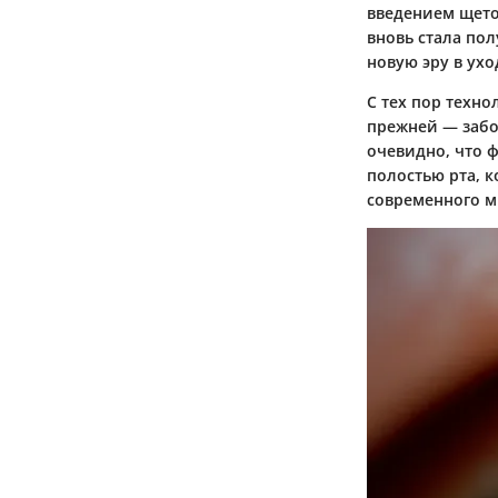
введением щеток
вновь стала пол
новую эру в ухо
С тех пор техно
прежней — забот
очевидно, что ф
полостью рта, к
современного м