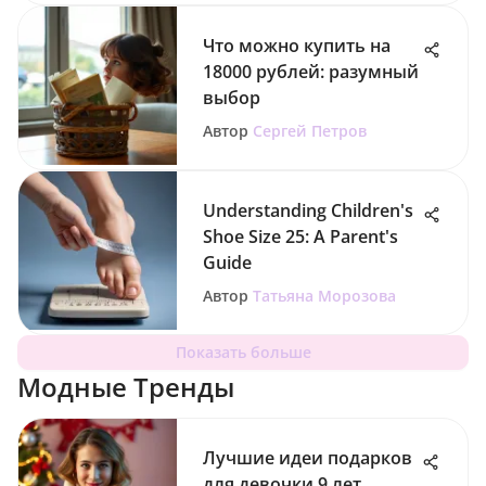
Что можно купить на
18000 рублей: разумный
выбор
Автор
Сергей Петров
Understanding Children's
Shoe Size 25: A Parent's
Guide
Автор
Татьяна Морозова
Показать больше
Модные Тренды
Лучшие идеи подарков
для девочки 9 лет