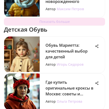
новорожденного
Автор
Максим Петров
Показать больше
Детская Обувь
Обувь Мариетта:
качественный выбор
для детей
Автор
Игорь Сидоров
Где купить
оригинальные кроксы в
Москве: советы и
рекомендации
Автор
Ольга Петрова