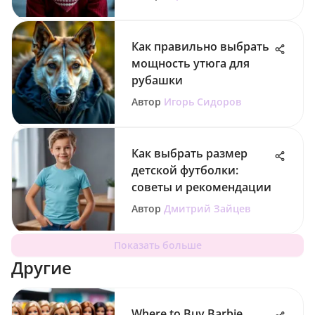
Как правильно выбрать
мощность утюга для
рубашки
Автор
Игорь Сидоров
Как выбрать размер
детской футболки:
советы и рекомендации
Автор
Дмитрий Зайцев
Показать больше
Другие
Where to Buy Barbie