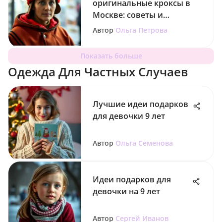
оригинальные кроксы в
Москве: советы и
рекомендации
Автор
Ольга Петрова
Показать больше
Одежда Для Частных Случаев
Лучшие идеи подарков
для девочки 9 лет
Автор
Ольга Семенова
Идеи подарков для
девочки на 9 лет
Автор
Сергей Иванов