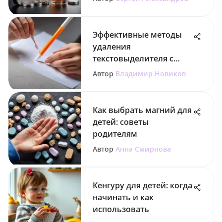
Эффективные методы
удаления
текстовыделителя с
бумаги
Автор
Владимир Новиков
Как выбрать магний для
детей: советы
родителям
Автор
Анна Смирнова
Кенгуру для детей: когда
начинать и как
использовать