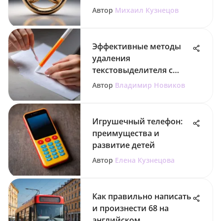
Автор
Михаил Кузнецов
Эффективные методы
удаления
текстовыделителя с
бумаги
Автор
Владимир Новиков
Игрушечный телефон:
преимущества и
развитие детей
Автор
Елена Кузнецова
Как правильно написать
и произнести 68 на
английском