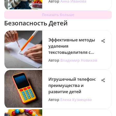
Автор
Анна Иванова
Показать больше
Безопасность Детей
Эффективные методы
удаления
текстовыделителя с
бумаги
Автор
Владимир Новиков
Игрушечный телефон:
преимущества и
развитие детей
Автор
Елена Кузнецова