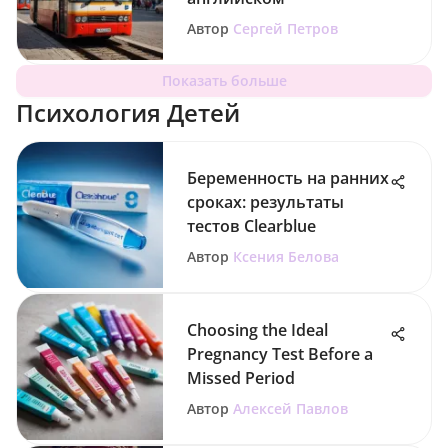
Автор
Сергей Петров
Показать больше
Психология Детей
Беременность на ранних
сроках: результаты
тестов Clearblue
Автор
Ксения Белова
Choosing the Ideal
Pregnancy Test Before a
Missed Period
Автор
Алексей Павлов