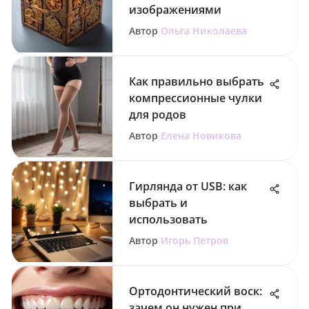
изображениями
Автор
Ольга Николаева
Как правильно выбрать
компрессионные чулки
для родов
Автор
Елена Новикова
Гирлянда от USB: как
выбрать и
использовать
Автор
Игорь Петров
Ортодонтический воск:
зачем он нужен при