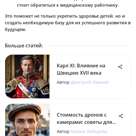
стоит обратиться к медицинскому работнику.
Это поможет не только укрепить здоровье детей, но и
создать необходимую базу для их успешного развития в
будущем.
Больше статей
:
Карл XI: Влияние на
Швецию XVII века
Автор
Дмитрий Иванов
Стоимость дронов с
камерами: советы для
родителей
Автор
Мария Лебедева