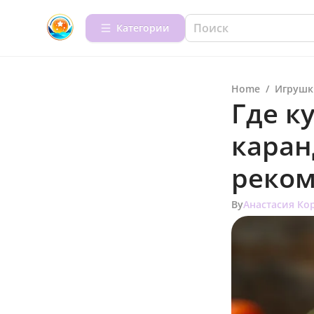
Категории
Home
/
Игрушк
Где к
каран
реко
By
Анастасия Ко