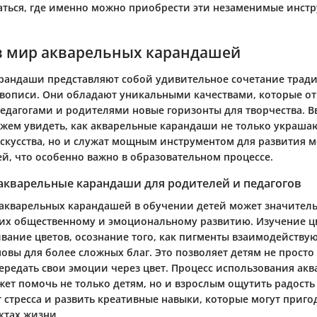
аться, где именно можно приобрести эти незаменимые инст
в мир акварельных карандашей
рандаши представляют собой удивительное сочетание трад
вописи. Они обладают уникальными качествами, которые о
едагогами и родителями новые горизонты для творчества. В
ожем увидеть, как акварельные карандаши не только украша
скусства, но и служат мощным инструментом для развития 
ей, что особенно важно в образовательном процессе.
акварельные карандаши для родителей и педагогов
акварельных карандашей в обучении детей может значител
 их общественному и эмоциональному развитию. Изучение ц
ание цветов, осознание того, как пигменты взаимодействуют
овы для более сложных благ. Это позволяет детям не просто 
передать свои эмоции через цвет. Процесс использования ак
ет помочь не только детям, но и взрослым ощутить радость 
 стресса и развить креативные навыки, которые могут приго
ктах жизни.