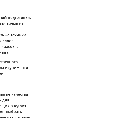
ной подготовки.
атя время на
азные техники
х слоев.
 красок, с
мыва.
ственного
мы изучим, что
ей.
льные качества
к для
ающих внедрить
жет выбрать
овысить уровень