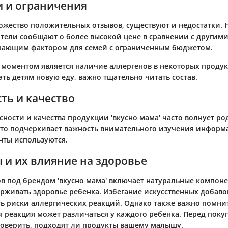
и и ограничения
ожество положительных отзывов, существуют и недостатки. 
тели сообщают о более высокой цене в сравнении с другими
шающим фактором для семей с ограниченным бюджетом.
моментом является наличие аллергенов в некоторых продукт
ть детям новую еду, важно тщательно читать состав.
ть и качество
ности и качества продукции 'вкусно мама' часто волнует ро
Это подчеркивает важность внимательного изучения информ
нты используются.
 и их влияние на здоровье
ов под брендом 'вкусно мама' включает натуральные компон
рживать здоровье ребенка. Избегание искусственных добаво
 риски аллергических реакций. Однако также важно помнит
 реакция может различаться у каждого ребенка. Перед поку
оверить, подходят ли продукты вашему малышу.