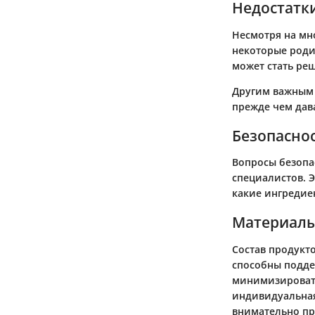
Недостатк
Несмотря на мн
некоторые роди
может стать ре
Другим важным 
прежде чем дава
Безопаснос
Вопросы безопас
специалистов. 
какие ингредие
Материалы
Состав продукт
способны подде
минимизировать
индивидуальная
внимательно пр