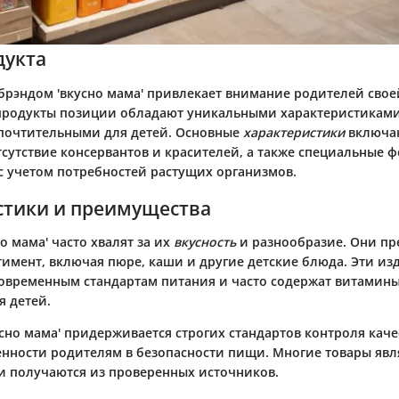
дукта
 брэндом
'вкусно мама'
привлекает внимание родителей свое
 продукты позиции обладают уникальными характеристиками
почтительными для детей. Основные
характеристики
включа
тсутствие консервантов и красителей, а также специальные 
с учетом потребностей растущих организмов.
стики и преимущества
о мама' часто хвалят за их
вкусность
и разнообразие. Они пр
имент, включая пюре, каши и другие детские блюда. Эти из
современным стандартам питания и часто содержат витамины
я детей.
усно мама'
придерживается строгих стандартов контроля качес
енности родителям в безопасности пищи. Многие товары явл
и получаются из проверенных источников.