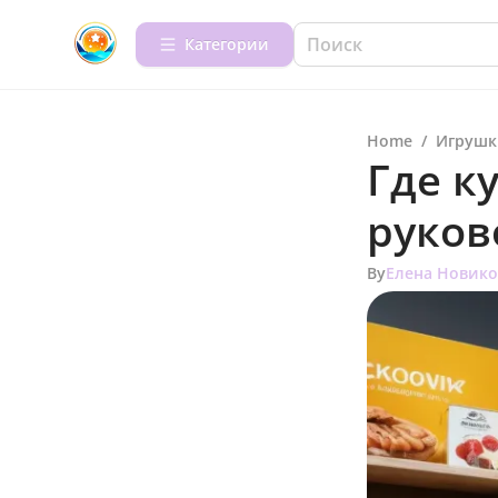
Категории
Home
/
Игрушк
Где к
руков
By
Елена Новико