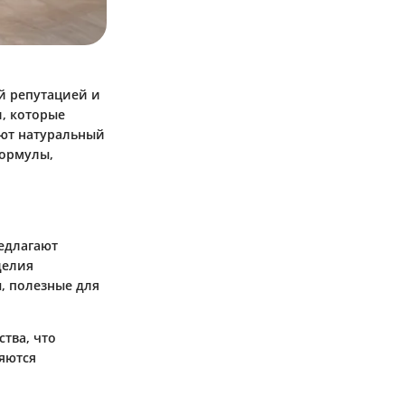
й репутацией и
, которые
ют натуральный
формулы,
едлагают
делия
, полезные для
тва, что
яются