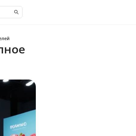
телей
олное