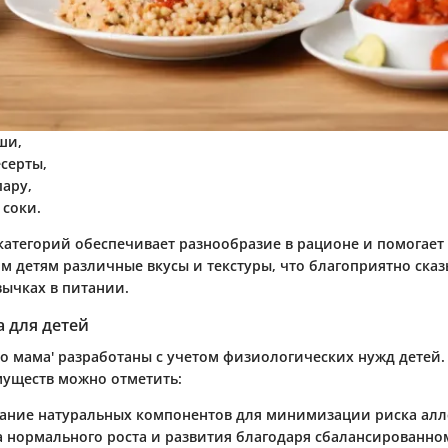
ши,
есерты,
пару,
 соки.
 категорий обеспечивает разнообразие в рационе и помогае
м детям различные вкусы и текстуры, что благоприятно сказ
вычках в питании.
 для детей
но мама' разработаны с учетом физиологических нужд детей.
уществ можно отметить:
вание
натуральных компонентов
для минимизации риска алл
а
нормального роста
и развития благодаря сбалансированном