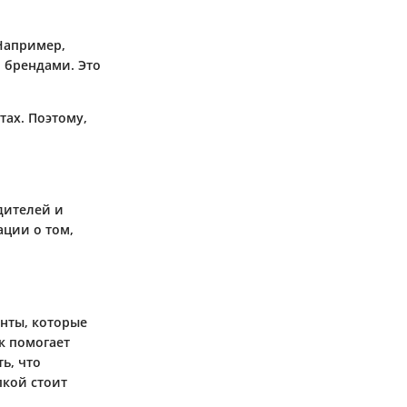
Например,
 брендами. Это
ах. Поэтому,
дителей и
ации о том,
енты, которые
к помогает
ь, что
пкой стоит