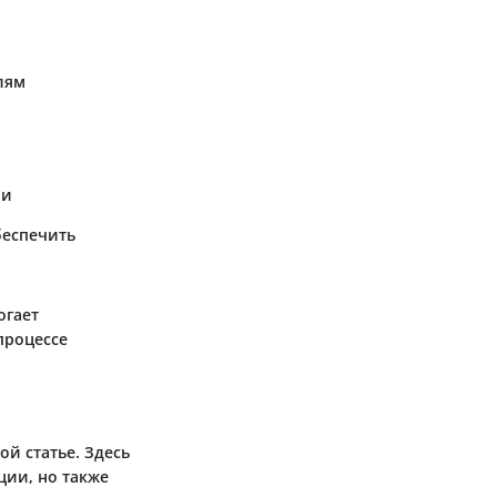
лям
чи
беспечить
огает
процессе
ой статье. Здесь
ции, но также