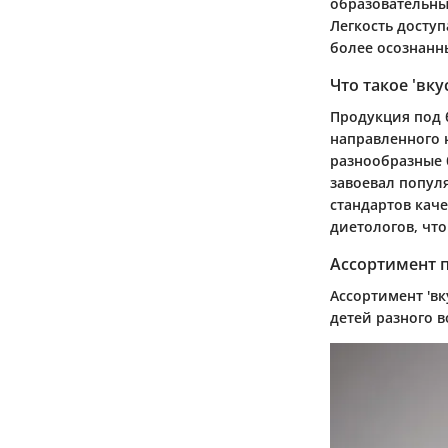
образовательны
Легкость досту
более осознанн
Что такое 'вк
Продукция под 
направленного 
разнообразные 
завоевал попул
стандартов кач
диетологов, чт
Ассортимент 
Ассортимент 'вк
детей разного 