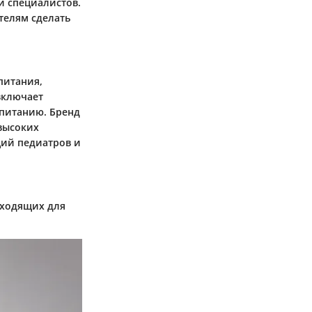
и специалистов.
телям сделать
питания,
включает
 питанию. Бренд
 высоких
ций педиатров и
дходящих для