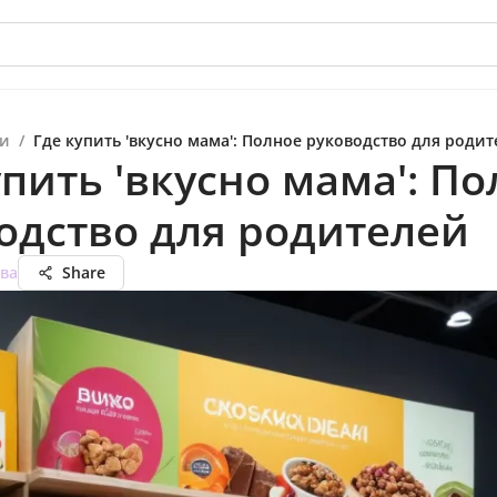
и
/
Где купить 'вкусно мама': Полное руководство для роди
упить 'вкусно мама': П
одство для родителей
ва
Share