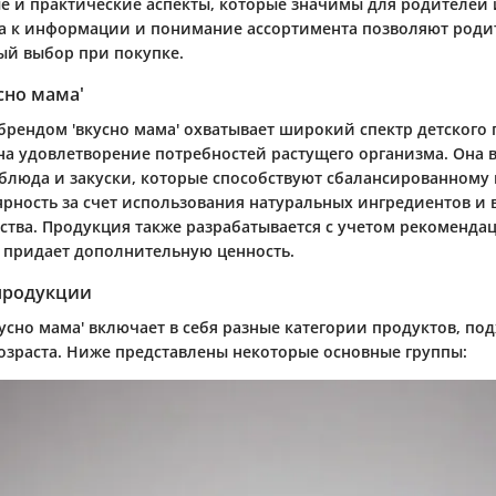
е и практические аспекты, которые значимы для родителей 
па к информации и понимание ассортимента позволяют роди
ый выбор при покупке.
усно мама'
брендом 'вкусно мама' охватывает широкий спектр детского 
на удовлетворение потребностей растущего организма. Она 
блюда и закуски, которые способствуют сбалансированному
ярность за счет использования натуральных ингредиентов и
ества. Продукция также разрабатывается с учетом рекоменда
о придает дополнительную ценность.
продукции
усно мама' включает в себя разные категории продуктов, по
возраста. Ниже представлены некоторые основные группы: