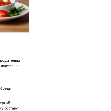
т родителям
ывается на
 Среди
ергий;
у составу;