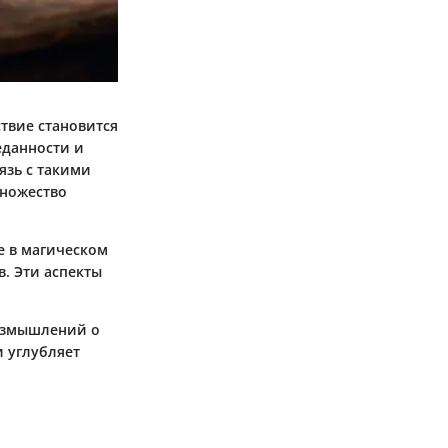
ствие становится
еданности и
язь с такими
множество
е в магическом
. Эти аспекты
размышлений о
и углубляет