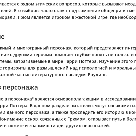
ивается с рядом этических вопросов, которые вызывают нео
телей. Его выборы часто ставят под сомнение общепринятые
морали. Грюм является игроком в жестокой игре, где необхо
ие
жный и многогранный персонаж, который представляет интер
вие с другими героями помогает глубже понять не только ег
темы, затрагиваемые в мире Гарри Поттера. Изучение этого
е горизонты для размышлений над психологией и моральн
важной частью литературного наследия Роулинг.
в персонажа
ие в персонажа" является основополагающим в исследовани
арри Поттера. В данном разделе читатели смогут ознакомить
ми данного персонажа, а также проследить его историю в ко
Понимание основ, связанных с Грюмом, открывает путь к бол
ли в сюжете и значимости для других персонажей.