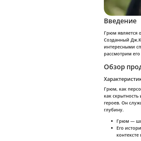
Введение
Грюм является 
Созданный Дж.К
интересными сп
рассмотрим его
Обзор про
Характеристи
Грюм, как персо
как скрытность
героев. Он слу
глубину.
Грюм — ши
Его истори
контексте 