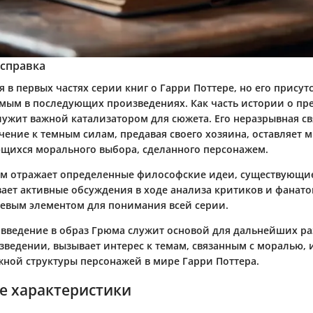
 справка
 в первых частях серии книг о Гарри Поттере, но его присут
мым в последующих произведениях. Как часть истории о пр
лужит важной катализатором для сюжета. Его неразрывная св
чение к темным силам, предавая своего хозяина, оставляет 
ющихся морального выбора, сделанного персонажем.
юм отражает определенные философские идеи, существующи
ает активные обсуждения в ходе анализа критиков и фанатов
чевым элементом для понимания всей серии.
 введение в образ Грюма служит основой для дальнейших 
зведении, вызывает интерес к темам, связанным с моралью, 
ной структуры персонажей в мире Гарри Поттера.
е характеристики