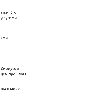
атки. Его
с другими
оями.
с Сириусом
общем прошлом,
тва в мире