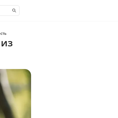
ость
лиз