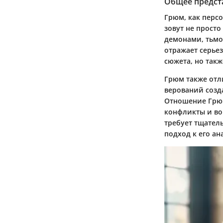
Общее предст
Грюм, как персо
зовут не просто
демонами, тьмой
отражает серьез
сюжета, но так
Грюм также отл
верований созд
Отношение Грюм
конфликты и во
требует тщател
подход к его ан