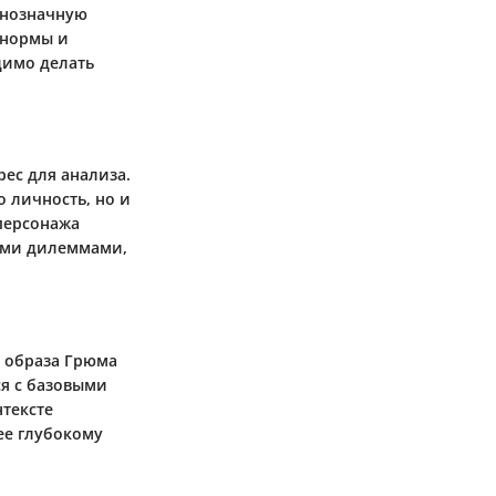
днозначную
 нормы и
димо делать
ес для анализа.
о личность, но и
 персонажа
ыми дилеммами,
и образа Грюма
ся с базовыми
нтексте
ее глубокому