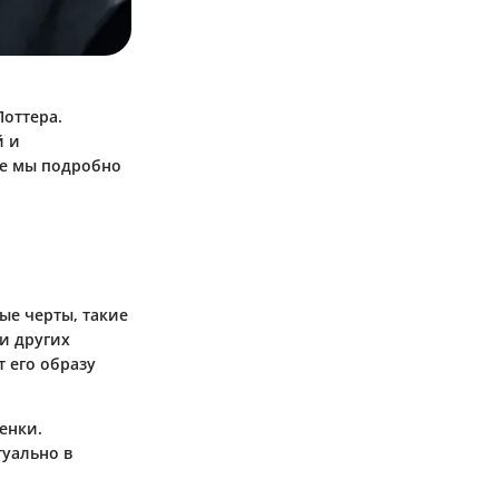
оттера.
й и
ье мы подробно
ые черты, такие
и других
 его образу
енки.
туально в