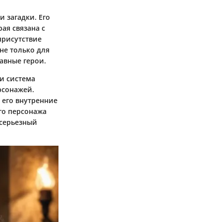
и загадки. Его
ая связана с
присутствие
 не только для
авные герои.
и система
рсонажей.
 его внутренние
го персонажа
 серьезный