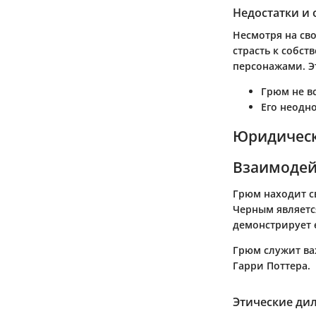
Недостатки и
Несмотря на сво
страсть к собс
персонажами. Э
Грюм не в
Его неодн
Юридическ
Взаимодей
Грюм находит с
Черным являетс
демонстрирует 
Грюм служит ва
Гарри Поттера.
Этические д