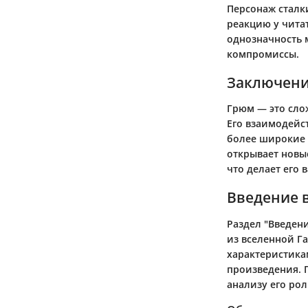
Персонаж сталк
реакцию у чита
однозначность 
компромиссы.
Заключен
Грюм — это сло
Его взаимодейст
более широкие 
открывает новы
что делает его 
Введение 
Раздел "Введен
из вселенной Г
характеристика
произведения. 
анализу его ро