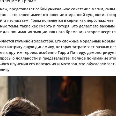
авление о Грюме
наж, представляет собой уникальное сочетание магии, силы 
 так — это слово имеет отношение к мрачной сущности, котор
 и несчастьем. Грюм появляется в серии как персонаж, чье 
ные темы, такие как смерть и потеря. Это делает его важным
же для понимания эмоционального бремени, которое несут гл
ичается глубиной характера. Его сложные моральные нормы 
ают интригующую динамику, которая затрагивает разных пе
а к другим героем, особенно Гарри Поттеру, демонстрирует
просы о лояльности и предательстве. Полное понимание это
ьного изучения его поведения и мотивов, что обуславливает
ализу.