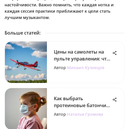
настойчивости. Важно помнить, что каждая нотка и
каждая сессия практики приближают к цели стать
лучшим музыкантом.
Больше статей
:
Цены на самолеты на
пульте управления: что
выбрать?
Автор
Михаил Кузнецов
Как выбрать
протеиновые батончики
для детей
Автор
Наталья Громова