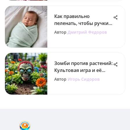
Как правильно
пеленать, чтобы ручки
не выскакивали
Автор
Дмитрий Федоров
Зомби против растений:
Культовая игра и её
влияние
Автор
Игорь Сидоров