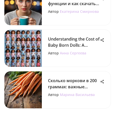
функции и как скачать
карточки мемов
Автор
Екатерина Смирнова
Understanding the Cost of
Baby Born Dolls: A
Comprehensive Guide
Автор
Анна Сергеева
Сколько моркови в 200
граммах: важные
аспекты
Автор
Марина Васильева