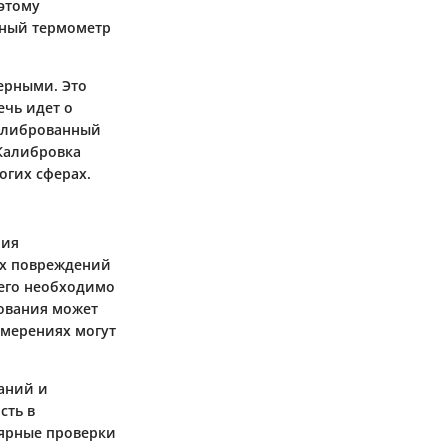
оэтому
нный термометр
ерными. Это
ечь идет о
калиброванный
 Калибровка
огих сферах.
ния
их повреждений
 его необходимо
дования может
змерениях могут
аний и
сть в
лярные проверки