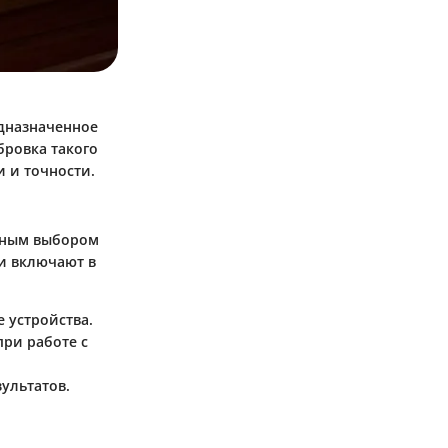
едназначенное
бровка такого
 и точности.
ичным выбором
и включают в
е устройства.
при работе с
ультатов.