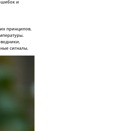
ошибок и
ких принципов,
мпературы.
оводники,
ные сигналы.