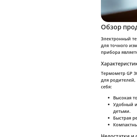
Обзор про
Электронный те
для точного из
прибора являет
Характеристи
Термометр GP 3
для родителей,
себя:
Высокая т
Удобный 
детьми.
Быстрая р
Компактны
Недостатки и