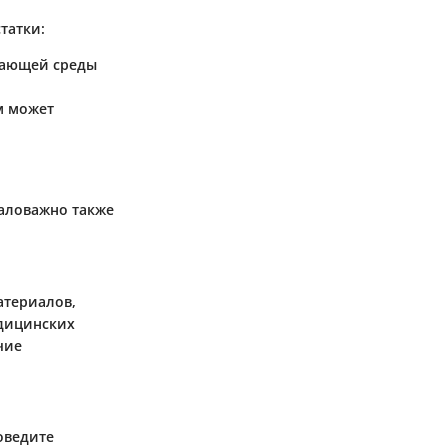
татки:
жающей среды
м может
маловажно также
атериалов,
едицинских
чие
оведите