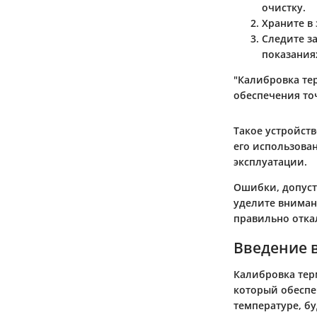
очистку.
Храните в
Следите з
показания
"Калибровка те
обеспечения то
Такое устройст
его использова
эксплуатации.
Ошибки, допуст
уделите вниман
правильно отка
Введение 
Калибровка тер
который обеспе
температуре, б