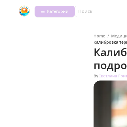
Категории
Home
/
Медици
Калибровка тер
Калиб
подро
By
Светлана Гри