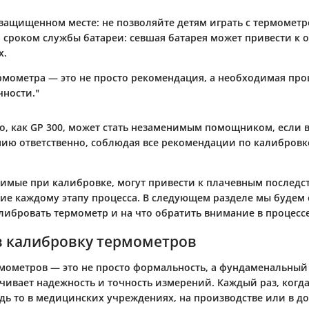
 защищенном месте
: не позволяйте детям играть с термометр
а сроком службы батареи
: севшая батарея может привести к
х.
рмометра — это не просто рекомендация, а необходимая про
чности."
во, как GP 300, может стать незаменимым помощником, если 
нию ответственно, соблюдая все рекомендации по калибровк
имые при калибровке, могут привести к плачевным последс
ие каждому этапу процесса. В следующем разделе мы будем 
либровать термометр и на что обратить внимание в процессе
в калибровку термометров
мометров — это не просто формальность, а фундаменальный 
чивает надежность и точность измерений. Каждый раз, когд
удь то в медицинских учреждениях, на производстве или в 