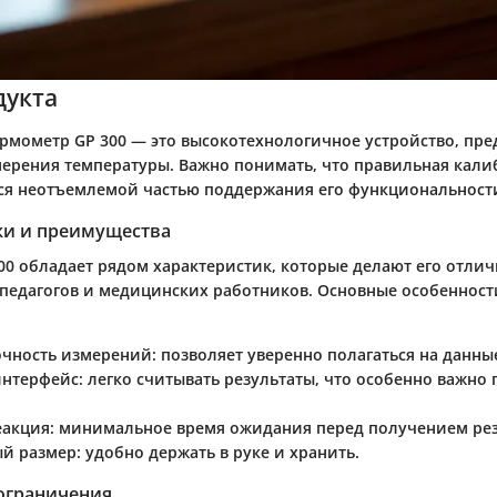
дукта
рмометр GP 300 — это высокотехнологичное устройство, пр
мерения температуры. Важно понимать, что правильная кали
ся неотъемлемой частью поддержания его функциональности
ки и преимущества
00 обладает рядом характеристик, которые делают его отл
 педагогов и медицинских работников. Основные особенност
очность измерений
: позволяет уверенно полагаться на данны
интерфейс
: легко считывать результаты, что особенно важно 
еакция
: минимальное время ожидания перед получением рез
й размер
: удобно держать в руке и хранить.
 ограничения