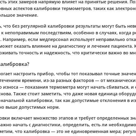
ость этих замеров напрямую влияет на принятые решения. П
вных аспектов калибровки термометров, таких как электро
большое значение.
, что без регулярной калибровки результаты могут быть нев
 к непоправимым последствиям, особенно в случаях, когда р
. Например, если медперсонал использует неправильно от
 может оказать влияние на диагностику и лечение пациента.
рживать точность и надежность, что критически важно во мн
калибровка?
огает настроить прибор, чтобы тот показывал точные значе
 течением времени, из-за разных факторов — от механическ
о износа — показания термометра могут начать сбиваться, и
снова. Также стоит заметить, что даже новая единица обору
оначальной калибровки, так как допустимые отклонения в и
но выше допустимых норм.
овки включает множество этапов и требует определенных зн
ажно начать с диагностики, определить, есть ли необходимо
метим, что калибровка — это не единовременная мера; регу