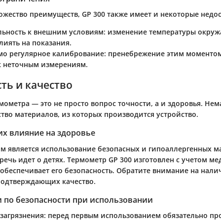
ожество преимуществ, GP 300 также имеет и некоторые недос
льность к внешним условиям
: изменение температуры окру
лиять на показания.
о регулярное калибрование
: пренебрежение этим моменто
к неточным измерениям.
ть и качество
мометра — это не просто вопрос точности, а и здоровья. Не
ство материалов, из которых производится устройство.
их влияние на здоровье
м является использование безопасных и гипоаллергенных м
речь идет о детях. Термометр GP 300 изготовлен с учетом м
 обеспечивает его безопасность. Обратите внимание на нали
подтверждающих качество.
 по безопасности при использовании
 загрязнения
: перед первым использованием обязательно пр