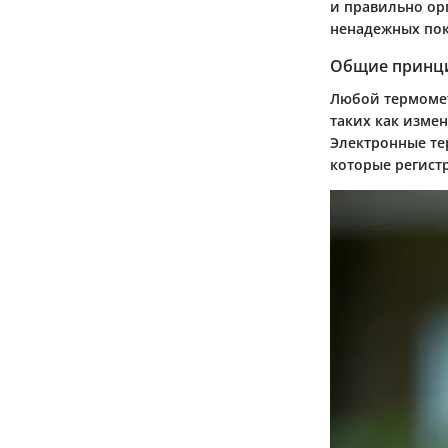
и правильно ор
ненадежных пок
Общие принц
Любой термомет
таких как изме
Электронные те
которые регист