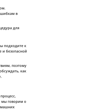
ом.
 ошибкам в
цедура для
вы подходите к
е и безопасной
твиям, поэтому
обсуждать, как
.
процесс,
а мы говорим о
домашних