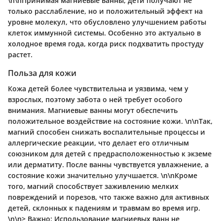
\n\nПринимая магниевые ванны, дети получают не
только расслабление, но и положительный эффект на
уровне молекул, что обусловлено улучшением работы
клеток иммунной системы. Особенно это актуально в
холодное время года, когда риск подхватить простуду
растет.
Польза для кожи
Кожа детей более чувствительна и уязвима, чем у
взрослых, поэтому забота о ней требует особого
внимания. Магниевые ванны могут обеспечить
положительное воздействие
на состояние кожи. \n\nТак,
магний способен снижать воспалительные процессы и
аллергические реакции, что делает его отличным
союзником для детей с предрасположенностью к экземе
или дерматиту. После ванны чувствуется
увлажнение
, а
состояние кожи значительно улучшается. \n\nКроме
того, магний способствует заживлению мелких
повреждений и порезов, что также важно для активных
детей, склонных к падениям и травмам во время игр.
\n\n>
Важно:
Использование магниевых ванн не