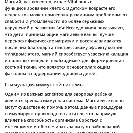
Магний, как известно, играетVital роль в
функционировании клеток. В детском возрасте его
недостаток может привести к различным проблемам: от
слабости и утомляемости до более серьезных
нарушений в развитии. \n\nИсследования показывают,
что дети, принимающие магниевые ванны, лучше
переносят физические нагрузки и восстанавливаются
после них благодаря
антистрессовому
эффекту магния.
\n\nКроме этого, магний способствует усвоению кальция
и полезных веществ, необходимых для формирования
костной ткани, что является основополагающим
фактором в поддержании здоровья детей.
Стимуляция иммунной системы
Одним из важных аспектов для здоровья ребенка
является крепкая иммунная система.
Магниевые ванны
могут существенно помочь в этом. Данные процедуры
стимулируют
производство антител
, что напрямую
влияет на способность организма бороться с
инфекциями и обеспечивать защиту от заболеваний.