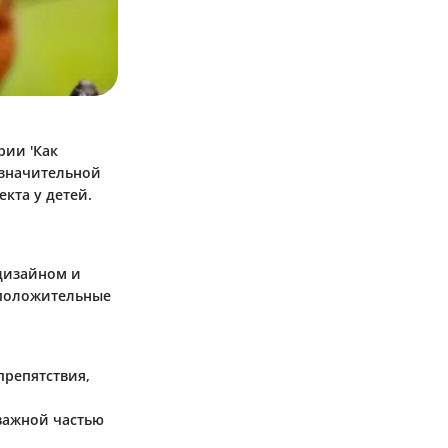
рии 'Как
 значительной
кта у детей.
 дизайном и
 положительные
препятствия,
 важной частью