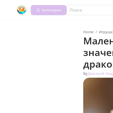
Категории
Home
/
Игрушк
Мален
значе
драко
By
Дмитрий Фед