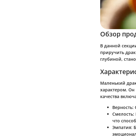
Обзор про
В данной секци
приручить драко
глубиной, стан
Характери
Маленький драк
характером. Он
качества включ
Верность
:
Смелость
:
что спосо
Эмпатия
: 
эмоционал