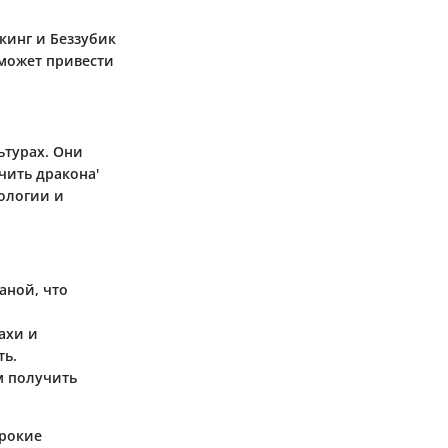
.
кинг и Беззубик
 может привести
ьтурах. Они
чить дракона'
хологии и
аной, что
ахи и
ть.
м получить
ирокие