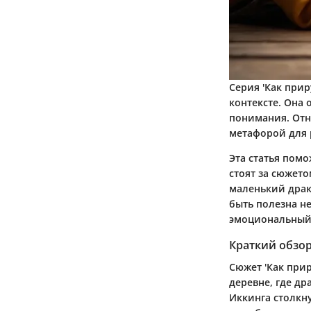
Серия 'Как при
контексте. Она
понимания. Отн
метафорой для 
Эта статья пом
стоят за сюжет
маленький драк
быть полезна не
эмоциональный 
Краткий обзо
Сюжет 'Как прир
деревне, где др
Иккинга столкну