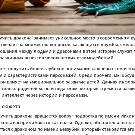
ручить дракона' занимает уникальное место в современном 
 отвечает на множество вопросов, касающихся дружбы, смело
ошения между людьми и драконами в этой истории служат 
различных аспектов человеческих взаимодействий.
ожет получить более глубокое понимание ключевых тем и зн
ом и характеристиками персонажей. Среди прочего, мы обсуд
он влияет на эмоциональное развитие детей. Данная инфор
 только родителям, но и педагогам, которые стремятся разви
интеллект через истории и персонажи.
р сюжета
учить дракона' вращается вокруг подростка по имени Иккинг
аконы воспринимаются как враги. Однако, обстоятельства за
ться с драконом по имени Беззубик, который становится его