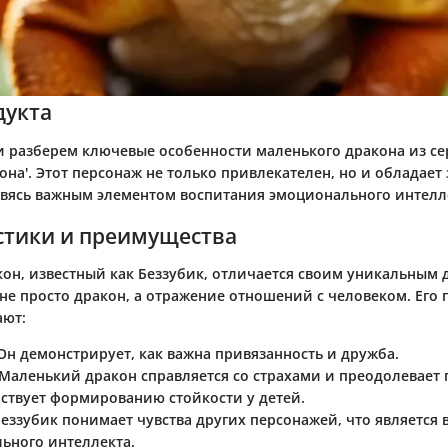
дукта
и разберем ключевые особенности маленького дракона из се
на'. Этот персонаж не только привлекателен, но и обладает
овясь важным элементом воспитания эмоционального интелле
стики и преимущества
он, известный как Беззубик, отличается своим уникальным
 не просто дракон, а отражение отношений с человеком. Его
ают:
 Он демонстрирует, как важна привязанность и дружба.
 Маленький дракон справляется со страхами и преодолевает 
бствует формированию стойкости у детей.
Беззубик понимает чувства других персонажей, что является
ьного интеллекта.