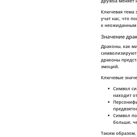
дружба меняет 
Ключевая тема з
учат нас, что п
к неожиданным 
Значение драк
Драконы, как м
символизируют с
драконы предст
эмоций.
Ключевые значе
Символ си
находит о
Персонифи
предвзято
Символ по
больше, ч
Таким образом,