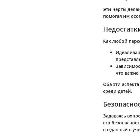
Эти черты дела
помогая им осо
Недостатк
Как любой персо
Идеализа
представл
Зависимос
что важно
Оба эти аспект
среди детей.
Безопаснос
Задаваясь вопр
его безопасност
созданный с уч