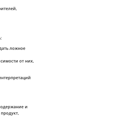
рителей,
:
здать ложное
исимости от них,
 интерпретаций
содержание и
 продукт,