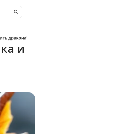
ить дракона'
ка и