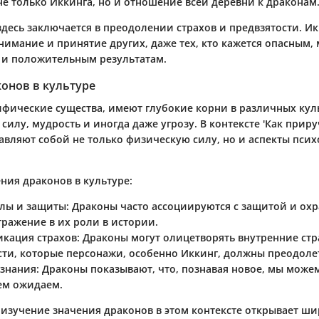
не только Иккинга, но и отношение всей деревни к драконам
десь заключается в преодолении страхов и предвзятости. Ик
онимание и принятие других, даже тех, кто кажется опасным,
и положительным результатам.
онов в культуре
ифические существа, имеют глубокие корни в различных кул
илу, мудрость и иногда даже угрозу. В контексте 'Как приру
авляют собой не только физическую силу, но и аспекты пси
ния драконов в культуре:
лы и защиты
: Драконы часто ассоциируются с защитой и охр
тражение в их роли в истории.
кация страхов
: Драконы могут олицетворять внутренние стр
сти, которые персонажи, особенно Иккинг, должны преодоле
знания
: Драконы показывают, что, познавая новое, мы може
ем ожидаем.
 изучение значения драконов в этом контексте открывает ш