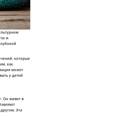
культурном
сти и
глубокой
ачений, которые
им, как
мация может
вать у детей
. Он живет в
ставляют
 другом. Эта