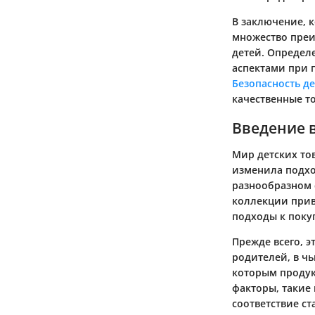
В заключение, 
множество преи
детей. Определ
аспектами при п
Безопасность д
качественные т
Введение 
Мир детских то
изменила подхо
разнообразном 
коллекции прив
подходы к поку
Прежде всего, э
родителей, в ч
которым продук
факторы, такие
соответствие ст