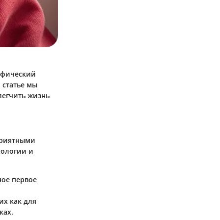
цифический
 статье мы
легчить жизнь
приятными
хологии и
ное первое
их как для
ках.