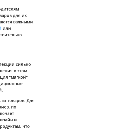
родителям
варов для их
таются важными
й
или
ствительно
ллекции сильно
шения в этом
ция "мягкой"
адиционные
й.
сти товаров. Для
иев, по
ключает
дизайн и
продуктам, что