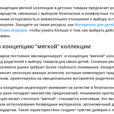
концепция мягкой коллекции в детских товарах предлагает 
муществ, связанных с выбором безопасных и комфортных то
енная осторожность и внимательное отношение к выбору ос
окупке. Заходите на такие ресурсы, как
Материалы для дете
етских игрушек
, чтобы узнать больше о том, как выбрать дей
овары.
в концепцию "мягкой" коллекции
варов постоянно эволюционирует, и концепция "мягкой" ко
д родителей к выбору товаров для своих детей. Сложные ре
сегменте рынка требуют более глубокого понимания. Концеп
носит несколько важных аспектов, которые нивелируют тр
пкам, ориентируясь на эмоциональное восприятие родителе
та концепция акцентирует внимание на качестве и безопасно
ьи руки попадает множество предложений, понимание критер
ция может считаться "мягкой", становится ключевым. Это в
 как использование безвредных материалов, эргономичный 
андартам. Такие характеристики создают чувство доверия к 