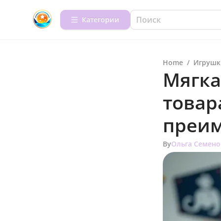
Категории
Home
/
Игрушк
Мягка
товар
преи
By
Ольга Семено