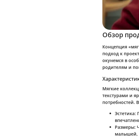
Обзор про
Концепция «мяг
подход к проек
окунемся в осо
родителям и по
Характеристи
Мягкие коллекц
текстурами и я
потребностей. 
Эстетика
:
впечатлен
Размеры
:
малышей, т