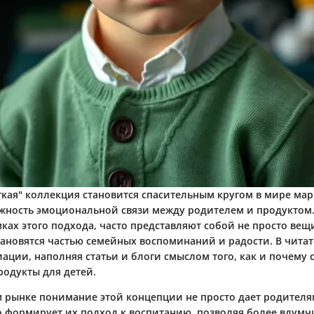
гкая" коллекция становится спасительным кругом в мире мар
жность эмоциональной связи между родителем и продуктом.
ках этого подхода, часто представляют собой не просто вещи
тановятся частью семейных воспоминаний и радости. В читат
ации, наполняя статьи и блоги смыслом того, как и почему 
родукты для детей.
 рынке понимание этой концепции не просто дает родителя
о формирует их подход к воспитанию, позволяя более вдумч