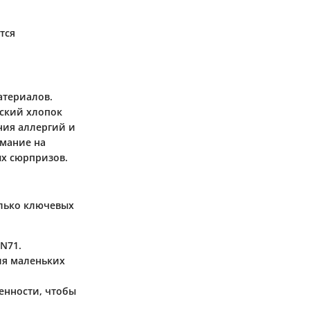
тся
атериалов.
еский хлопок
ния аллергий и
имание на
ых сюрпризов.
лько ключевых
N71.
ля маленьких
енности, чтобы