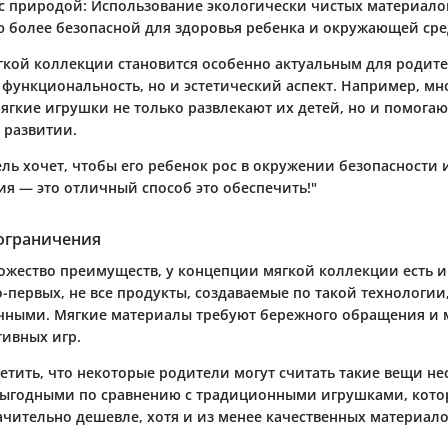
с природой
: Использование экологически чистых материало
 более безопасной для здоровья ребенка и окружающей сре
кой коллекции становится особенно актуальным для родите
о функциональность, но и эстетический аспект. Например, м
ягкие игрушки не только развлекают их детей, но и помогаю
 развитии.
ль хочет, чтобы его ребенок рос в окружении безопасности 
ия — это отличный способ это обеспечить!"
 ограничения
ожество преимуществ, у концепции мягкой коллекции есть и
-первых, не все продукты, создаваемые по такой технологии
чными. Мягкие материалы требуют бережного обращения и м
тивных игр.
етить, что некоторые родители могут считать такие вещи не
ыгодными по сравнению с традиционными игрушками, кото
ачительно дешевле, хотя и из менее качественных материало