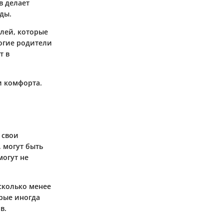
в делает
ды.
лей, которые
ногие родители
т в
и комфорта.
 свои
, могут быть
огут не
сколько менее
рые иногда
в.