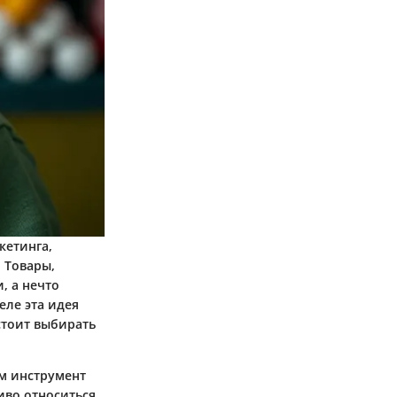
кетинга,
 Товары,
, а нечто
еле эта идея
стоит выбирать
м инструмент
иво относиться