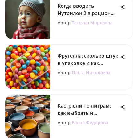
Когда вводить
Нутрилон 2 в рацион
ребенка
Автор
Татьяна Морозова
Фрутелла: сколько штук
в упаковке и как
выбрать
Автор
Ольга Николаева
Кастрюли по литрам:
как выбрать и
распознать
Автор
Елена Федорова