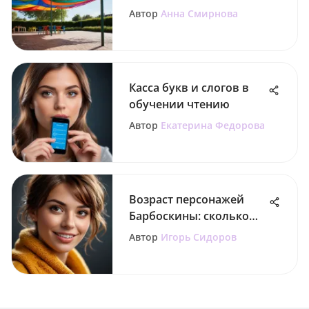
Kids
Автор
Анна Смирнова
Касса букв и слогов в
обучении чтению
Автор
Екатерина Федорова
Возраст персонажей
Барбоскины: сколько
лет каждому?
Автор
Игорь Сидоров