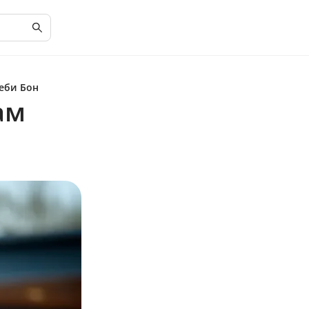
еби Бон
ам