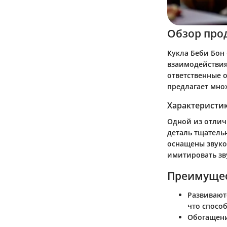
Обзор про
Кукла Беби Бон
взаимодействия
ответственные о
предлагает мно
Характеристи
Одной из отлич
деталь тщатель
оснащены звуко
имитировать зв
Преимущес
Развивают
что спосо
Обогащени