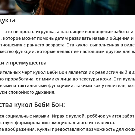
дукта
 — это не просто игрушка, а настоящее воплощение заботы и
, которое может помочь детям развивать навыки общения и
тношения с раннего возраста. Эта кукла, выполненная в вид
жество функций, которые делают её настоящим другом для в
ки и преимущества
ительных черт кукол Беби Бон является их реалистичный ди
но проработана: от мимику лица до текстуры кожи. Эти кукл
выми и тактильными функциями, такими как утешитель, ко
уки спокойного дыхания.
тва кукол Беби Бон:
ся социальные навыки.
Играя с куклой, ребёнок учится забот
бствует формированию эмоционального интеллекта.
е воображения.
Куклы предоставляют возможность для сюж