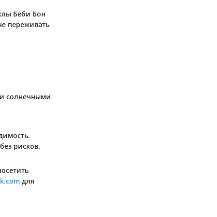
клы Беби Бон
не переживать
ми солнечными
димость.
без рисков.
посетить
ok.com
для