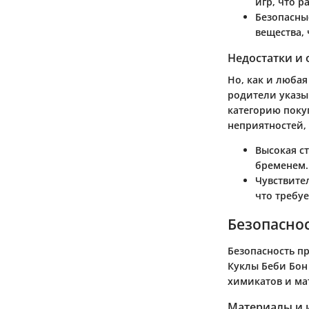
игр, что р
Безопасны
вещества,
Недостатки и
Но, как и люба
родители указы
категорию поку
неприятностей,
Высокая с
бременем.
Чувствите
что требу
Безопаснос
Безопасность п
Куклы Беби Бон 
химикатов и ма
Материалы и 