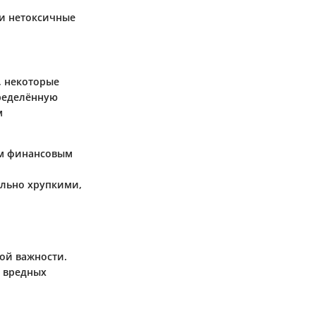
 и нетоксичные
, некоторые
пределённую
м
ым финансовым
льно хрупкими,
ой важности.
е вредных