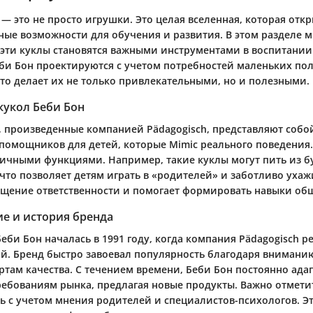
— это не просто игрушки. Это целая вселенная, которая отк
ные возможности для обучения и развития. В этом разделе м
эти куклы становятся важными инструментами в воспитании
еби Бон проектируются с учетом потребностей маленьких по
что делает их не только привлекательными, но и полезными.
кукол Беби Бон
, произведенные компанией Pädagogisch, представляют собо
помощников для детей, которые Mimic реального поведения.
ичными функциями. Например, такие куклы могут пить из бу
что позволяет детям играть в «родителей» и заботливо ухаж
ущение ответственности и помогает формировать навыки об
е и история бренда
еби Бон началась в 1991 году, когда компания Pädagogisch р
ой. Бренд быстро завоевал популярность благодаря вниманию
ртам качества. С течением времени, Беби Бон постоянно ада
ебованиям рынка, предлагая новые продукты. Важно отметит
ь с учетом мнения родителей и специалистов-психологов. 