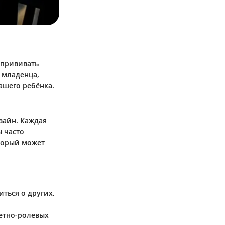
 прививать
е младенца,
ашего ребёнка.
зайн. Каждая
ы часто
торый может
иться о других,
етно-ролевых