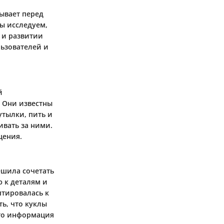
рывает перед
ы исследуем,
 и развитии
льзователей и
й
 Они известны
тылки, пить и
ивать за ними.
щения.
ешила сочетать
 к деталям и
птировалась к
ь, что куклы
Это информация