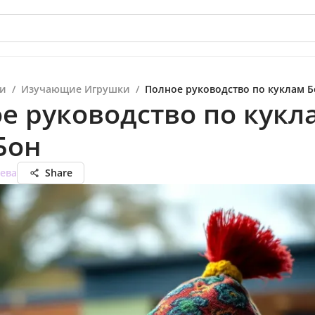
и
/
Изучающие Игрушки
/
Полное руководство по куклам Б
е руководство по кукл
Бон
ева
Share