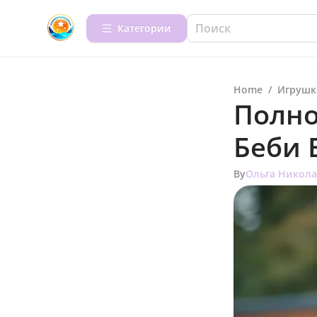
Категории
Home
/
Игрушк
Полно
Беби 
By
Ольга Никола