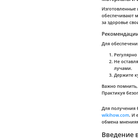
Изготовленные 
обеспечивают м
за здоровье сво
Рекомендации
Для обеспечени
Регулярно
Не оставл
лучами.
Держите ку
Важно помнить, 
Практикуя безоп
Для получения 
wikihow.com
. И
обмена мнениям
Введение в