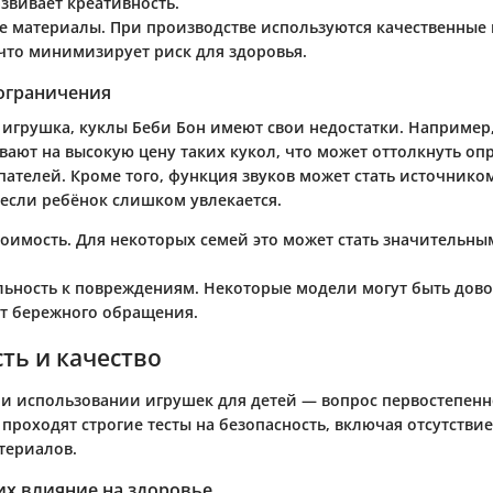
азвивает креативность.
е материалы.
При производстве используются качественные
 что минимизирует риск для здоровья.
 ограничения
я игрушка, куклы Беби Бон имеют свои недостатки. Например
вают на высокую цену таких кукол, что может оттолкнуть о
пателей. Кроме того, функция звуков может стать источнико
 если ребёнок слишком увлекается.
тоимость.
Для некоторых семей это может стать значительн
льность к повреждениям.
Некоторые модели могут быть дово
ет бережного обращения.
ть и качество
ри использовании игрушек для детей — вопрос первостепенн
проходят строгие тесты на безопасность, включая отсутстви
териалов.
их влияние на здоровье