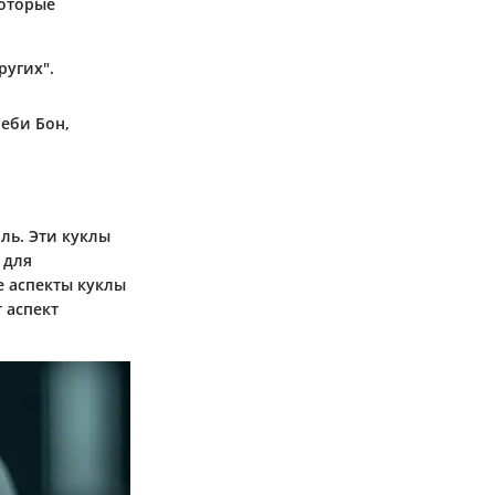
которые
ругих".
еби Бон,
ль. Эти куклы
 для
 аспекты куклы
 аспект