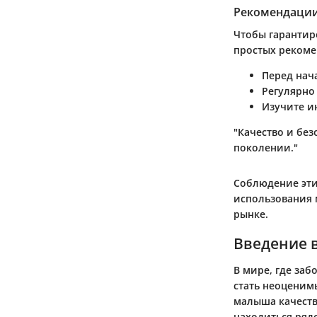
Рекомендации
Чтобы гарантир
простых рекоме
Перед нач
Регулярно
Изучите и
"Качество и без
поколении."
Соблюдение эти
использования 
рынке.
Введение 
В мире, где заб
стать неоценим
малыша качеств
находиться ряд