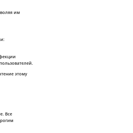
зволяя им
и:
нфекции
пользователей.
чтение этому
е. Все
трогим