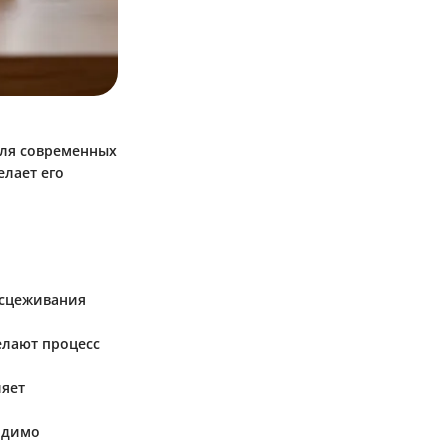
для современных
елает его
 сцеживания
елают процесс
ляет
ходимо