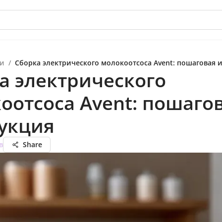
и
/
Сборка электрического молокоотсоса Avent: пошаговая 
а электрического
оотсоса Avent: пошаго
укция
в
Share