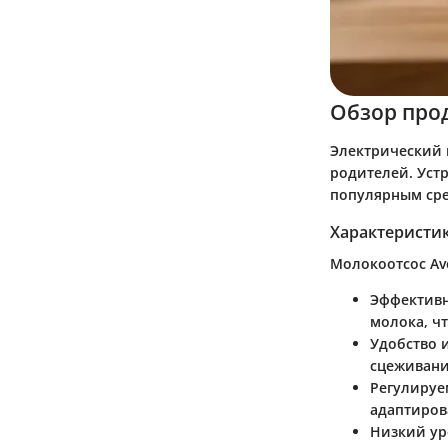
Обзор про
Электрический 
родителей. Уст
популярным сре
Характеристи
Молокоотсос Av
Эффективн
молока, ч
Удобство 
сцеживани
Регулируе
адаптиров
Низкий ур