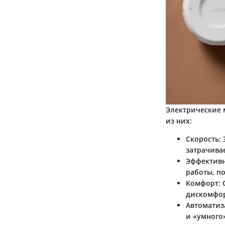
Электрические 
из них:
Скорость
:
затрачива
Эффективн
работы, п
Комфорт
:
дискомфор
Автоматиз
и «умного