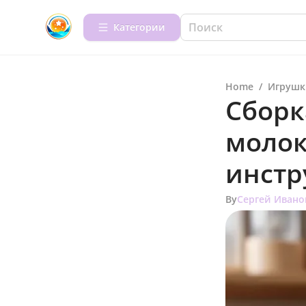
Категории
Home
/
Игрушк
Сборк
молок
инстр
By
Сергей Ивано