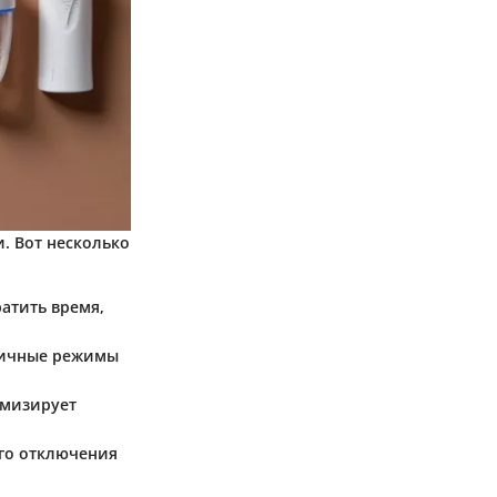
. Вот несколько
ратить время,
личные режимы
имизирует
го отключения