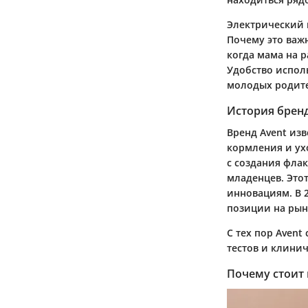
Электрический 
Почему это важ
когда мама на 
Удобство испол
молодых родит
История бренд
Bренд Avent из
кормления и ух
с создания фла
младенцев. Это
инновациям. В 2
позиции на рын
С тех пор Aven
тестов и клини
Почему стоит