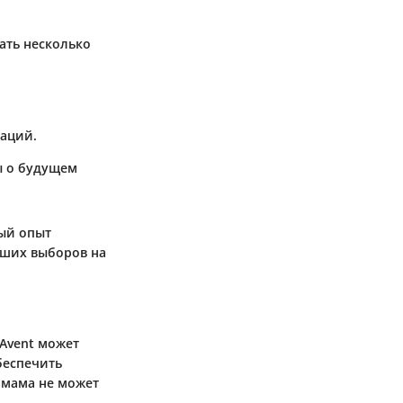
ать несколько
уаций.
ты о будущем
ый опыт
чших выборов на
 Avent может
беспечить
 мама не может