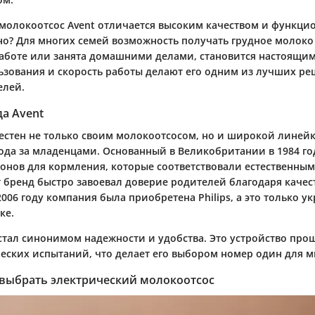
молокоотсос Avent отличается высоким качеством и функци
но? Для многих семей возможность получать грудное молоко
работе или занята домашними делами, становится настоящим
ьзования и скорость работы делают его одним из лучших р
елей.
а Avent
вестен не только своим молокоотсосом, но и широкой линей
ода за младенцами. Основанный в Великобритании в 1984 год
конов для кормления, которые соответствовали естественны
т бренд быстро завоевал доверие родителей благодаря качес
006 году компания была приобретена Philips, а это только у
ке.
t стал синонимом надежности и удобства. Это устройство пр
ческих испытаний, что делает его выбором номер один для м
 выбрать электрический молокоотсос