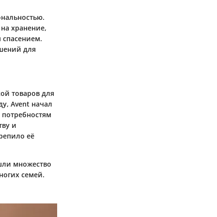
ональностью.
 на хранение,
 спасением.
ешений для
кой товаров для
у, Avent начал
м потребностям
тву и
крепило её
ошли множество
ногих семей.