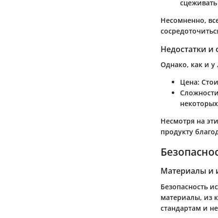
сцеживать
Несомненно, вс
сосредоточитьс
Недостатки и
Однако, как и у
Цена:
Стои
Сложности
некоторых
Несмотря на эт
продукту благод
Безопаснос
Материалы и 
Безопасность ис
материалы, из 
стандартам и н