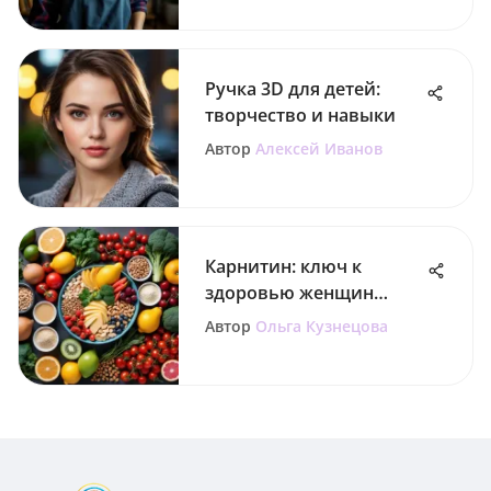
Ручка 3D для детей:
творчество и навыки
Автор
Алексей Иванов
Карнитин: ключ к
здоровью женщин
после 50 лет
Автор
Ольга Кузнецова