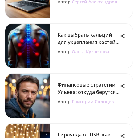
Автор
Сергей Александров
Как выбрать кальций
для укрепления костей
при остеопорозе
Автор
Ольга Кузнецова
Финансовые стратегии
Ульева: откуда берутся
деньги?
Автор
Григорий Солнцев
Гирлянда от USB: как