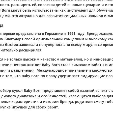
ность расширять её, вовлекая детей в новые сценарии и ист
y Born могут быть использованы как инструмент для обучени
нцами, что актуально для развития социальных навыков и эм
да
впервые представлена в Германии в 1991 году. Бренд оказалс
м благодаря своей оригинальной концепции и высокому ка
лы быстро завоевали популярность по всему миру, и со врем
ачительно расширился.
ся не только высоким качеством материалов, но и инновац
чение нескольких лет Baby Born стала символом заботы и иг
ния и развлечения. Международное признание и множество 
т о том, что Baby Born по праву удерживает лидирующие по
обзор кукол Baby Born представляет собой важный аспект ст
ценового диапазона и особенностей, касающихся выбора для
евых характеристик и истории бренда, родители смогут обо
купке игрушек для своих ребят.