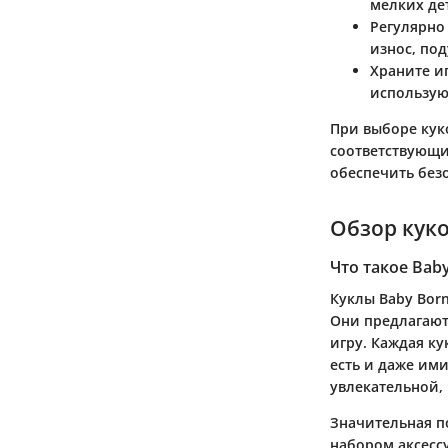
мелких де
Регулярно
износ, под
Храните и
использую
При выборе куко
соответствующи
обеспечить безо
Обзор куко
Что такое Bab
Куклы Baby Bor
Они предлагают
игру. Каждая к
есть и даже ими
увлекательной, 
Значительная п
набором аксесс