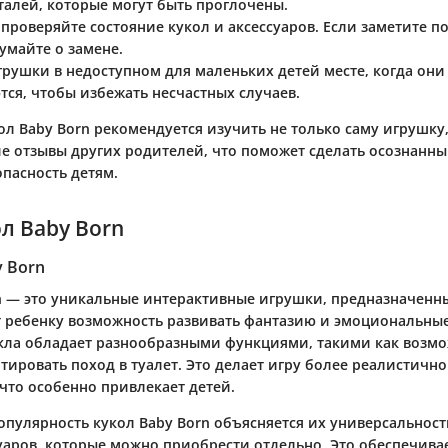
талей, которые могут быть проглочены.
 проверяйте состояние кукол и аксессуаров. Если заметите 
умайте о замене.
грушки в недоступном для маленьких детей месте, когда они
тся, чтобы избежать несчастных случаев.
л Baby Born рекомендуется изучить не только саму игрушку,
е отзывы других родителей, что поможет сделать осознанн
пасность детям.
л Baby Born
y Born
n — это уникальные интерактивные игрушки, предназначенны
 ребенку возможность развивать фантазию и эмоциональные
укла обладает разнообразными функциями, такими как возмо
тировать поход в туалет. Это делает игру более реалистично
что особенно привлекает детей.
опулярность кукол Baby Born объясняется их универсальнос
уаров, которые можно приобрести отдельно. Это обеспечива