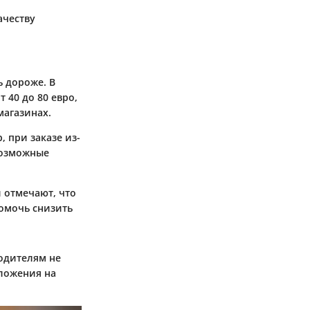
ачеству
ь дороже. В
 40 до 80 евро,
магазинах.
 при заказе из-
возможные
и отмечают, что
помочь снизить
одителям не
ложения на