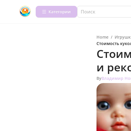
Категории
Home
/
Игрушк
Стоимость куко
Стоим
и рек
By
Владимир Но