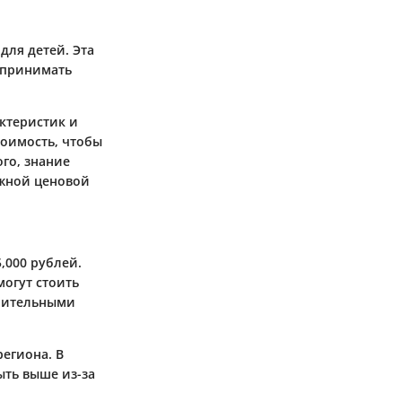
для детей. Эта
 принимать
актеристик и
тоимость, чтобы
го, знание
ужной ценовой
,000 рублей.
могут стоить
лнительными
региона. В
ыть выше из-за