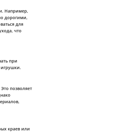
и. Например,
но дорогими,
ваться для
ухода, что
вать при
 игрушки.
 Это позволяет
днако
териалов,
рых краев или