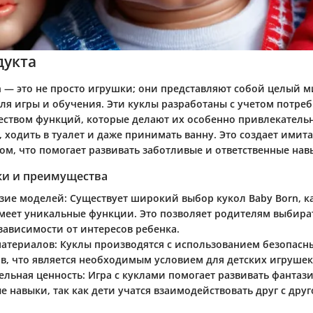
дукта
n — это не просто игрушки; они представляют собой целый 
ля игры и обучения. Эти куклы разработаны с учетом потреб
ством функций, которые делают их особенно привлекатель
, ходить в туалет и даже принимать ванну. Это создает ими
м, что помогает развивать заботливые и ответственные навы
ки и преимущества
зие моделей
: Существует широкий выбор кукол Baby Born, к
меет уникальные функции. Это позволяет родителям выбир
зависимости от интересов ребенка.
материалов
: Куклы производятся с использованием безопасн
в, что является необходимым условием для детских игрушек
ельная ценность
: Игра с куклами помогает развивать фантаз
 навыки, так как дети учатся взаимодействовать друг с друг