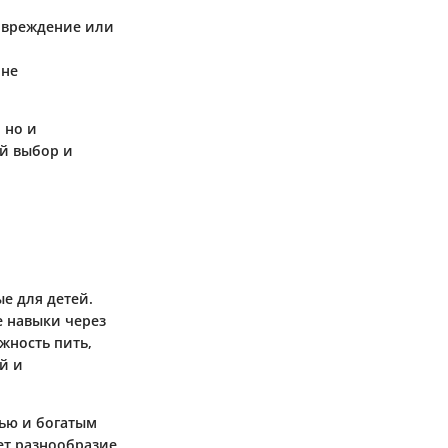
повреждение или
 не
 но и
ый выбор и
е для детей.
 навыки через
жность пить,
й и
тью и богатым
ет разнообразие