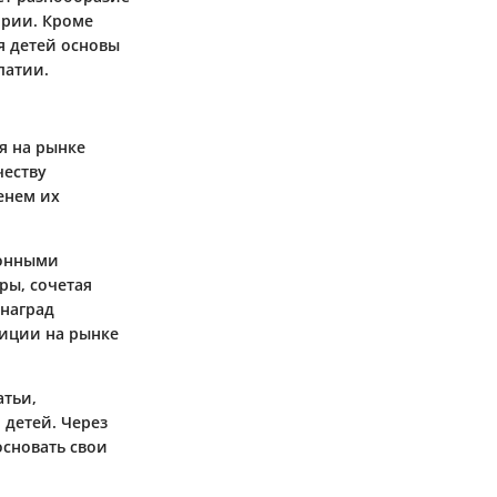
ории. Кроме
я детей основы
патии.
я на рынке
честву
енем их
ионными
ры, сочетая
наград
зиции на рынке
атьи,
 детей. Через
сновать свои