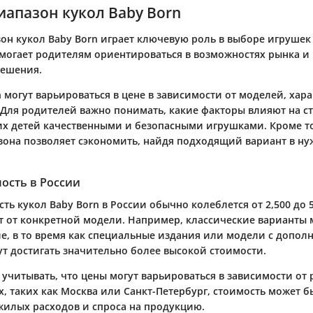
апазон кукол Baby Born
он кукол Baby Born играет ключевую роль в выборе игрушек 
огает родителям ориентироваться в возможностях рынка и
решения.
 могут варьироваться в цене в зависимости от моделей, хар
 Для родителей важно понимать, какие факторы влияют на с
их детей качественными и безопасными игрушками. Кроме то
зона позволяет сэкономить, найдя подходящий вариант в н
ость в России
ть кукол Baby Born в России обычно колеблется от 2,500 до 5
ит от конкретной модели. Например, классические варианты 
е, в то время как специальные издания или модели с допо
т достигать значительно более высокой стоимости.
учитывать, что цены могут варьироваться в зависимости от 
, таких как Москва или Санкт-Петербург, стоимость может б
жилых расходов и спроса на продукцию.