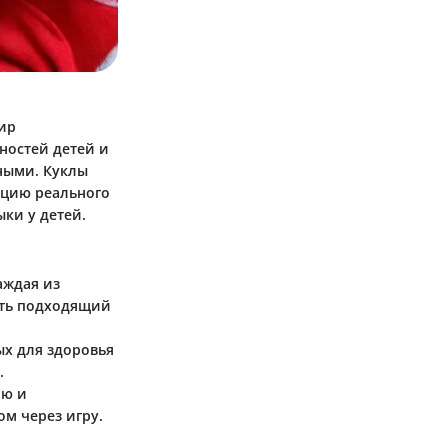
мир
ностей детей и
ными. Куклы
тацию реального
ки у детей.
аждая из
ать подходящий
ых для здоровья
.
ию и
ом через игру.