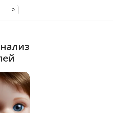
анализ
лей