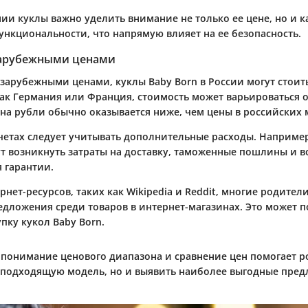
ии куклы важно уделить внимание не только ее цене, но и к
ункциональности, что напрямую влияет на ее безопасность.
зарубежными ценами
 зарубежными ценами, куклы Baby Born в России могут стоит
как Германия или Франция, стоимость может варьироваться от
 на рубли обычно оказывается ниже, чем цены в российских 
четах следует учитывать дополнительные расходы. Например,
ут возникнуть затраты на доставку, таможенные пошлины и 
 гарантии.
нет-ресурсов, таких как Wikipedia и Reddit, многие родител
редложения среди товаров в интернет-магазинах. Это может 
пку кукол Baby Born.
 понимание ценового диапазона и сравнение цен помогает р
 подходящую модель, но и выявить наиболее выгодные пред