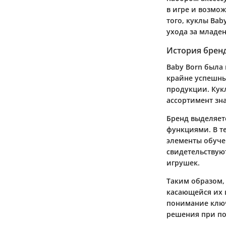
в игре и возмож
того, куклы Bab
ухода за младе
История брен
Baby Born была 
крайне успешны
продукции. Кук
ассортимент зн
Бренд выделяет
функциями. В те
элементы обуче
свидетельствую
игрушек.
Таким образом, 
касающейся их 
понимание ключ
решения при по