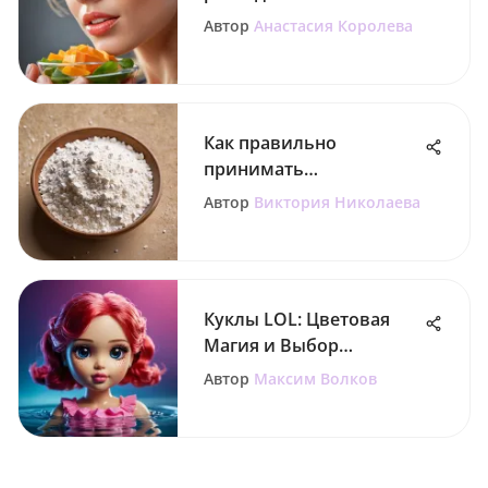
Нутрилак для детей
Автор
Анастасия Королева
Как правильно
принимать
аскорбиновую кислоту
Автор
Виктория Николаева
Куклы LOL: Цветовая
Магия и Выбор
Родителей
Автор
Максим Волков