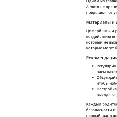
Одним из главны
Aimoto не прен
представляют у
Материалы и 
Циферблаты и р
воздействию вн
который не вызы
которые могут 
Рекомендации
Регулярно
часы наход
Обсуждайт
чтобы изб
Настройка
выходе за
Каждый родител
безопасности и 
первый шаг в д