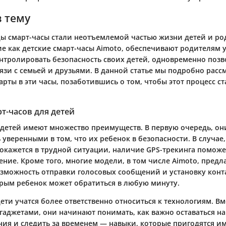
в тему
ды смарт-часы стали неотъемлемой частью жизни детей и ро
кие как детские смарт-часы Aimoto, обеспечивают родителям
нтролировать безопасность своих детей, одновременно позв
вязи с семьей и друзьями. В данной статье мы подробно рас
арты в эти часы, позаботившись о том, чтобы этот процесс с
т-часов для детей
 детей имеют множество преимуществ. В первую очередь, он
уверенными в том, что их ребенок в безопасности. В случае,
 окажется в трудной ситуации, наличие GPS-трекинга поможе
ние. Кроме того, многие модели, в том числе Aimoto, предл
озможность отправки голосовых сообщений и установку конт
орым ребенок может обратиться в любую минуту.
ети учатся более ответственно относиться к технологиям. Вм
 гаджетами, они начинают понимать, как важно оставаться на
ния и следить за временем — навыки, которые пригодятся и