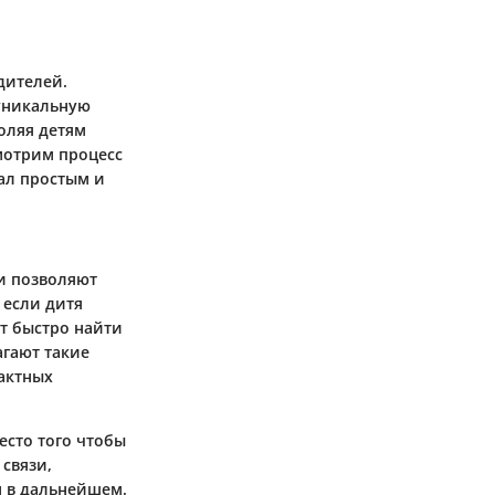
дителей.
 уникальную
оляя детям
смотрим процесс
тал простым и
и позволяют
 если дитя
т быстро найти
агают такие
актных
есто того чтобы
 связи,
м в дальнейшем.