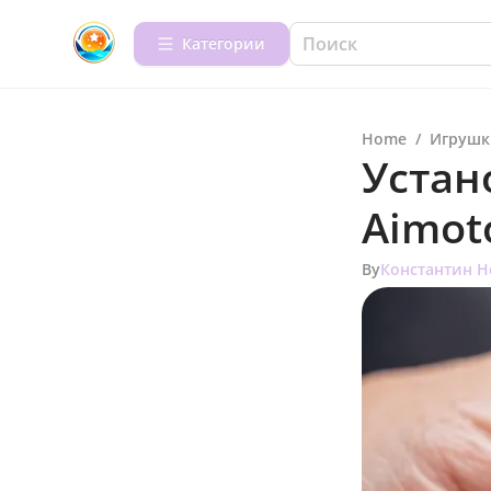
Категории
Home
/
Игрушк
Устан
Aimot
By
Константин Н