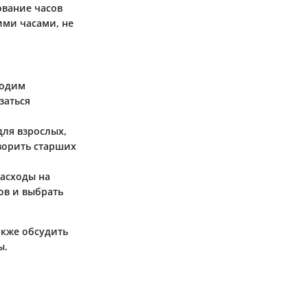
ование часов
ими часами, не
ходим
заться
для взрослых,
ворить старших
расходы на
ов и выбрать
акже обсудить
ы.