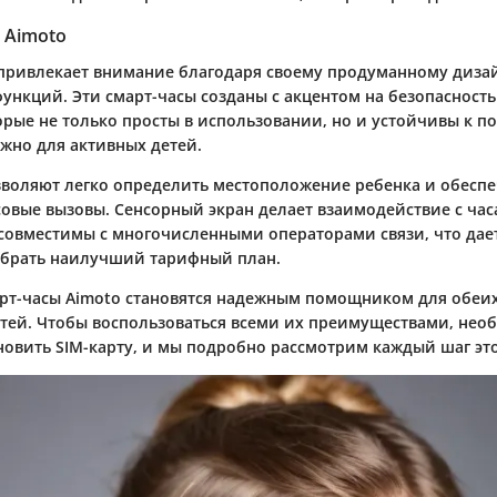
 Aimoto
привлекает внимание благодаря своему продуманному диза
нкций. Эти смарт-часы созданы с акцентом на безопасность 
торые не только просты в использовании, но и устойчивы к 
ажно для активных детей.
зволяют легко определить местоположение ребенка и обеспе
совые вызовы. Сенсорный экран делает взаимодействие с ча
совместимы с многочисленными операторами связи, что дае
ыбрать наилучший тарифный план.
арт-часы Aimoto становятся надежным помощником для обеи
етей. Чтобы воспользоваться всеми их преимуществами, нео
новить SIM-карту, и мы подробно рассмотрим каждый шаг это