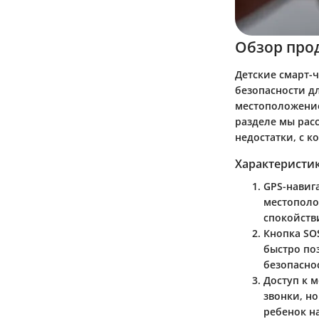
Обзор про
Детские смарт-
безопасности д
местоположение
разделе мы рас
недостатки, с к
Характеристи
GPS-навиг
местополо
спокойстви
Кнопка SO
быстро по
безопасно
Доступ к 
звонки, н
ребенок н