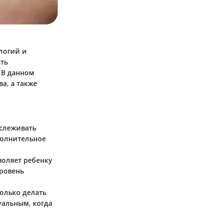
логий и
ать
 В данном
а, а также
тслеживать
полнительное
воляет ребенку
уровень
только делать
уальным, когда