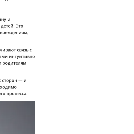
йну и
детей. Это
повреждениям,
чивают связь с
сами интуитивно
т родителям
х сторон — и
бходимо
го процесса.