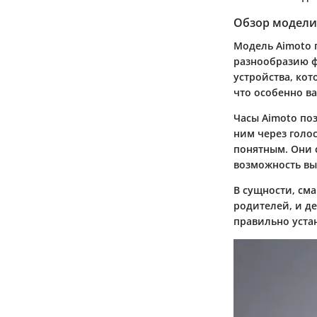
Обзор модели
Модель Aimoto 
разнообразию фу
устройства, ко
что особенно в
Часы Aimoto по
ним через голо
понятным. Они 
возможность в
В сущности, см
родителей, и д
правильно уста