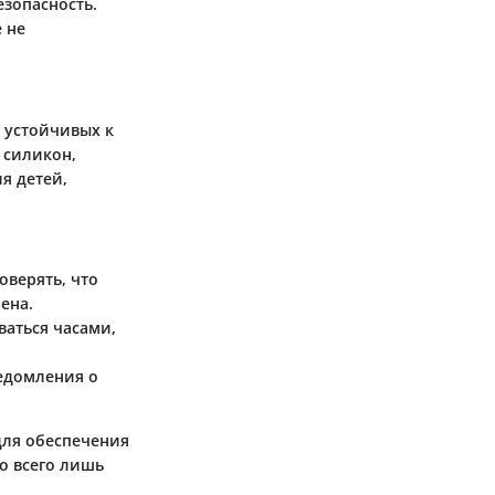
езопасность.
 не
 устойчивых к
 силикон,
я детей,
оверять, что
ена.
ваться часами,
ведомления о
для обеспечения
о всего лишь