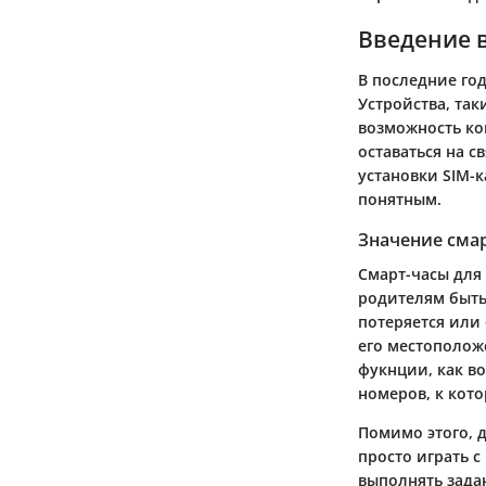
Введение 
В последние го
Устройства, та
возможность ко
оставаться на с
установки SIM-к
понятным.
Значение смар
Смарт-часы для
родителям быть 
потеряется или
его местоположе
фукнции, как в
номеров, к кот
Помимо этого, д
просто играть с
выполнять зада