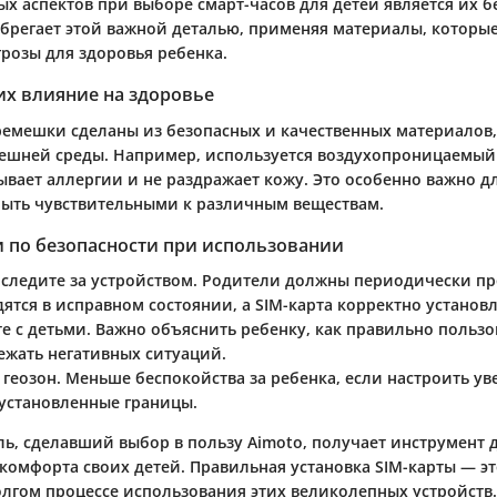
х аспектов при выборе смарт-часов для детей является их б
ебрегает этой важной деталью, применяя материалы, которые
грозы для здоровья ребенка.
их влияние на здоровье
емешки сделаны из безопасных и качественных материалов,
ешней среды. Например, используется воздухопроницаемый
вает аллергии и не раздражает кожу. Это особенно важно дл
быть чувствительными к различным веществам.
 по безопасности при использовании
 следите за устройством
. Родители должны периодически пр
ятся в исправном состоянии, а SIM-карта корректно установл
е с детьми
. Важно объяснить ребенку, как правильно пользо
ежать негативных ситуаций.
 геозон
. Меньше беспокойства за ребенка, если настроить у
 установленные границы.
ь, сделавший выбор в пользу Aimoto, получает инструмент 
комфорта своих детей. Правильная установка SIM-карты — эт
олгом процессе использования этих великолепных устройств.