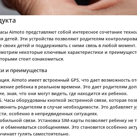
дукта
часы Aimoto представляют собой интересное сочетание техно
ля детей. Эти устройства позволяют родителям контролиров
 своих детей и поддерживать с ними связь в любой момент.
смотрим некоторые ключевые характеристики и преимуществ
оторыми стоит ознакомиться.
ки и преимущества
ация
. Aimoto имеет встроенный GPS, что дает возможность о
жение ребенка в реальном времени. Это дает родителям до
е, зная, что они могут видеть, где находится их ребенок.
S
. Часы оборудованы кнопкой экстренной связи, которая поз
звонить родителям в случае необходимости. Это добавляет 
сти, особенно в непредвиденных ситуациях.
мобильной связи
. Установка SIM-карты позволяет ребенку не 
о и обмениваться сообщениями. Это становится особенно акт
ачинает гулять самостоятельно.