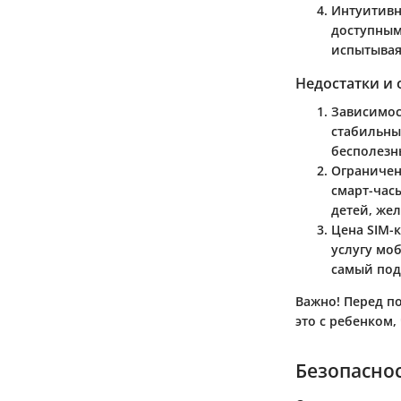
Интуитивн
доступным
испытывая
Недостатки и
Зависимос
стабильны
бесполезн
Ограничен
смарт-час
детей, же
Цена SIM-
услугу мо
самый по
Важно!
Перед по
это с ребенком,
Безопаснос