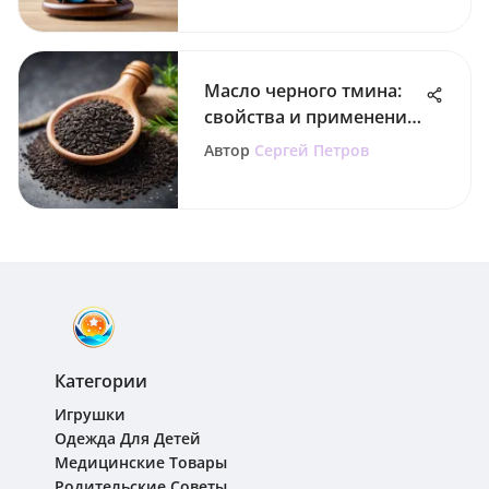
Масло черного тмина:
свойства и применение
для всей семьи
Автор
Сергей Петров
Категории
Игрушки
Одежда Для Детей
Медицинские Товары
Родительские Советы