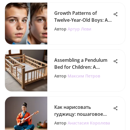
Growth Patterns of
Twelve-Year-Old Boys: A
Comprehensive Guide
Автор
Артур Леви
Assembling a Pendulum
Bed for Children: A
Complete Guide
Автор
Максим Петров
Как нарисовать
гуджицу: пошаговое
руководство для
Автор
Анастасия Королева
родителей