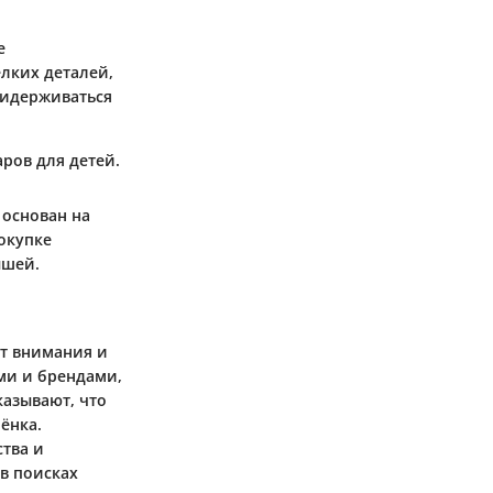
е
елких деталей,
ридерживаться
ров для детей.
 основан на
окупке
ышей.
ет внимания и
ми и брендами,
азывают, что
ёнка.
тва и
в поисках