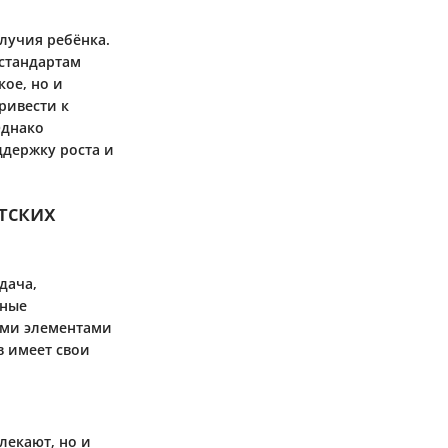
лучия ребёнка.
стандартам
кое, но и
ривести к
Однако
ддержку роста и
.
тских
дача,
вные
ыми элементами
в имеет свои
лекают, но и