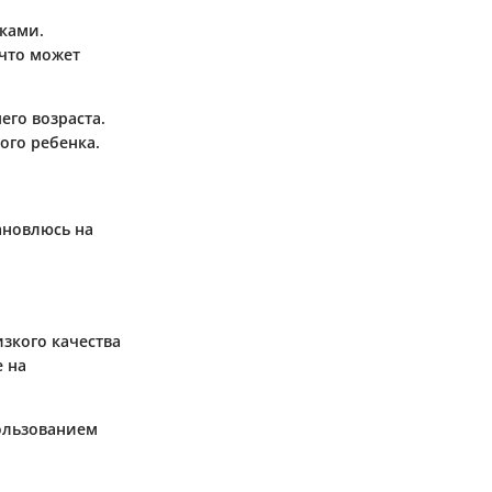
тками.
 что может
его возраста.
го ребенка.
ановлюсь на
зкого качества
 на
пользованием