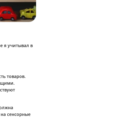
е я учитывал в
ть товаров.
ющими.
бствуют
должна
 на сенсорные