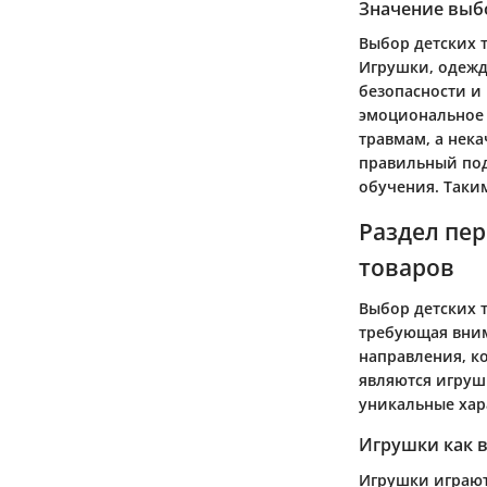
Значение выб
Выбор детских 
Игрушки, одежд
безопасности и 
эмоциональное 
травмам, а нек
правильный под
обучения. Таки
Раздел пе
товаров
Выбор детских т
требующая вним
направления, к
являются игруш
уникальные хар
Игрушки как 
Игрушки играют