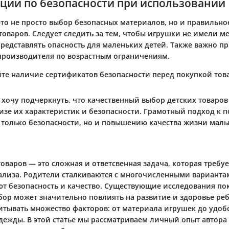
ции по безопасности при использовании
это не просто выбор безопасных материалов, но и правильно
товаров. Следует следить за тем, чтобы игрушки не имели м
представлять опасность для маленьких детей. Также важно п
роизводителя по возрастным ограничениям.
йте наличие сертификатов безопасности перед покупкой това
 хочу подчеркнуть, что качественный выбор детских товаров
изе их характеристик и безопасности. Грамотный подход к п
е только безопасности, но и повышению качества жизни мал
оваров — это сложная и ответсвенная задача, которая требу
ализа.
Родители
сталкиваются с многочисленными варианта
т безопасность и качество. Существующие исследования пок
бор
может значительно повлиять на развитие и здоровье реб
тывать множество факторов: от материала игрушек до удобс
дежды. В этой статье мы рассматриваем личный опыт автора 