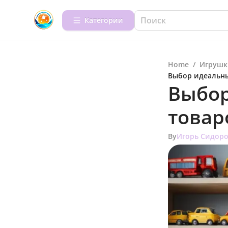
Категории
Home
/
Игрушк
Выбор идеальны
Выбор
товар
By
Игорь Сидор