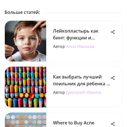
Больше статей
:
Лейкопластырь как
бинт: функции и
применение
Автор
Анна Иванова
Как выбрать лучший
поильник для ребенка в
2 года
Автор
Дмитрий Иванов
Where to Buy Acne