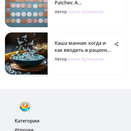
Patches: A
Comprehensive Guide
Автор
Ольга Кузнецова
Каша манная: когда и
как вводить в рацион
ребенка
Автор
Елена Кузнецова
Категории
Игрушки