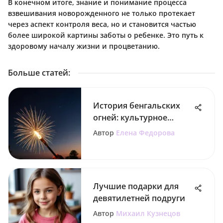
В конечном итоге, знание и понимание процесса
взвешивания новорожденного не только протекает
через аспект контроля веса, но и становится частью
более широкой картины заботы о ребенке. Это путь к
здоровому началу жизни и процветанию.
Больше статей
:
История бенгальских
огней: культурное
значение и автор
Автор
Елена Федорова
Лучшие подарки для
девятилетней подруги
Автор
Михаил Кузнецов