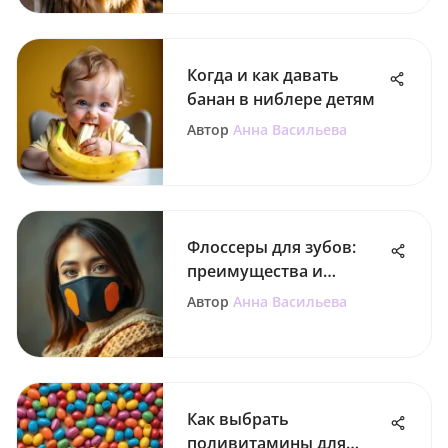
Когда и как давать
банан в ниблере детям
Автор
Анна Васильева
Флоссеры для зубов:
преимущества и
рекомендации
Автор
Анна Васильева
Как выбрать
поливитамины для