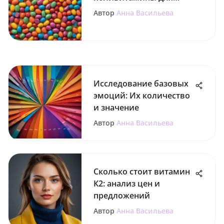
детей для иммунитета
Автор
Анна Васильева
Исследование базовых
эмоций: Их количество
и значение
Автор
Анна Васильева
Сколько стоит витамин
К2: анализ цен и
предложений
Автор
Анна Васильева