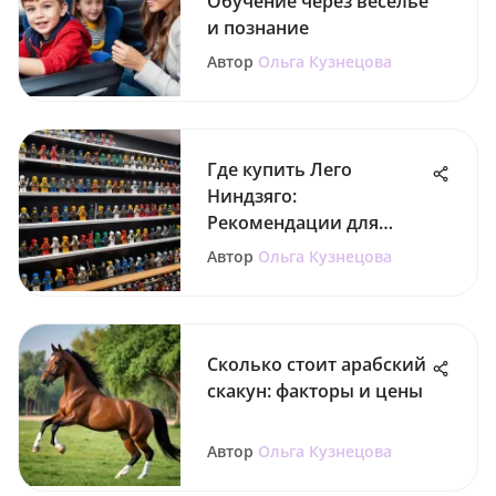
Обучение через веселье
и познание
Автор
Ольга Кузнецова
Где купить Лего
Ниндзяго:
Рекомендации для
родителей
Автор
Ольга Кузнецова
Сколько стоит арабский
скакун: факторы и цены
Автор
Ольга Кузнецова