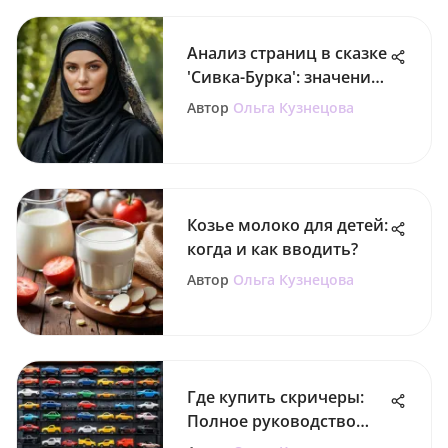
Анализ страниц в сказке
'Сивка-Бурка': значение
и влияние
Автор
Ольга Кузнецова
Козье молоко для детей:
когда и как вводить?
Автор
Ольга Кузнецова
Где купить скричеры:
Полное руководство
для родителей