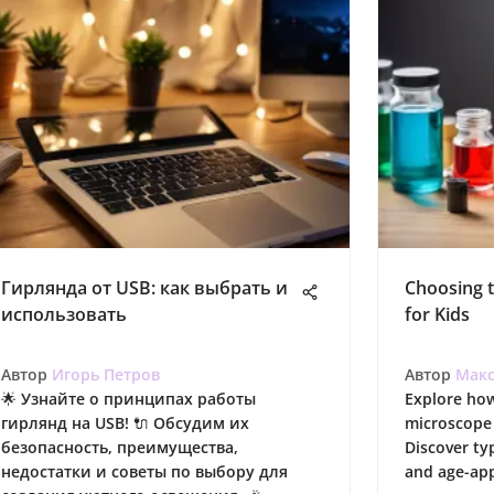
Гирлянда от USB: как выбрать и
Choosing 
использовать
for Kids
Автор
Игорь Петров
Автор
Макс
🌟 Узнайте о принципах работы
Explore how
гирлянд на USB! 🔌 Обсудим их
microscope 
безопасность, преимущества,
Discover typ
недостатки и советы по выбору для
and age-app