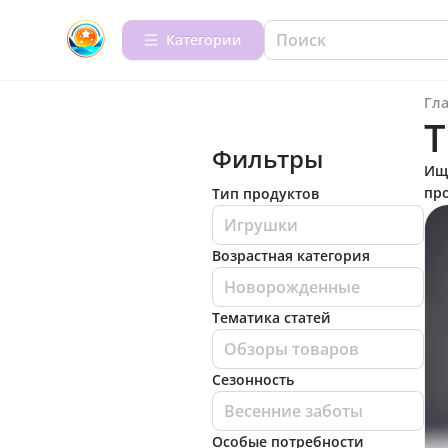
Категории
Гл
Т
Фильтры
Ище
про
Тип продуктов
Игрушки
Возрастная категория
Новорожденные
Тематика статей
Обзоры товаров
Сезонность
Весенние заботы
Особые потребности