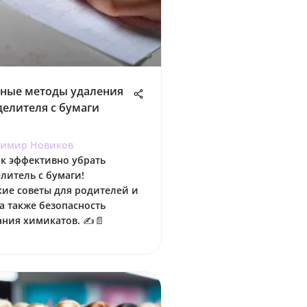
ные методы удаления
делителя с бумаги
димир Новиков
ак эффективно убрать
литель с бумаги!
ие советы для родителей и
 а также безопасность
ния химикатов. ✍️📄