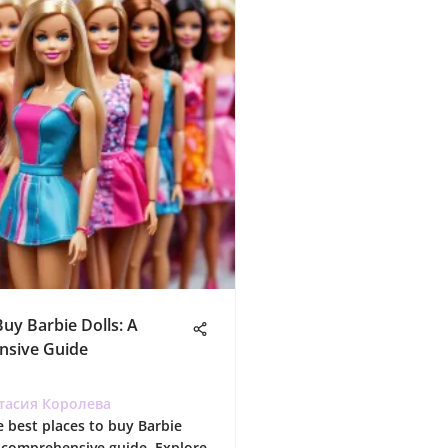
uy Barbie Dolls: A
sive Guide
тасия Королева
e best places to buy Barbie
r comprehensive guide. Explore