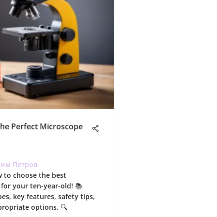
the Perfect Microscope
им Петров
 to choose the best
for your ten-year-old! 📚
es, key features, safety tips,
ropriate options. 🔍