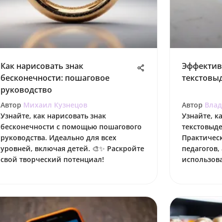
Как нарисовать знак
Эффектив
бесконечности: пошаговое
текстовы
руководство
Автор
Михаил Кузнецов
Автор
Вла
Узнайте, как нарисовать знак
Узнайте, к
бесконечности с помощью пошагового
текстовыде
руководства. Идеально для всех
Практическ
уровней, включая детей. 🎨✨ Раскройте
педагогов,
свой творческий потенциал!
использова