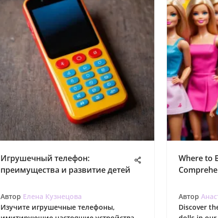
Игрушечный телефон:
Where to B
преимущества и развитие детей
Comprehen
Автор
Елена Кузнецова
Автор
Анас
Изучите игрушечные телефоны,
Discover th
имитирующие настоящие устройства.
dolls in ou