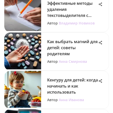
Эффективные методы
удаления
текстовыделителя с
бумаги
Автор
Владимир Новиков
Как выбрать магний для
детей: советы
родителям
Автор
Анна Смирнова
Кенгуру для детей: когда
начинать и как
использовать
Автор
Анна Иванова