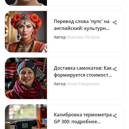
Перевод слова 'пупс' на
английский: культурные
нюансы
Автор
Максим Петров
Доставка самокатов: Как
формируется стоимость
услуг
Автор
Анна Смирнова
Калибровка термометра
GP 300: подробное
руководство