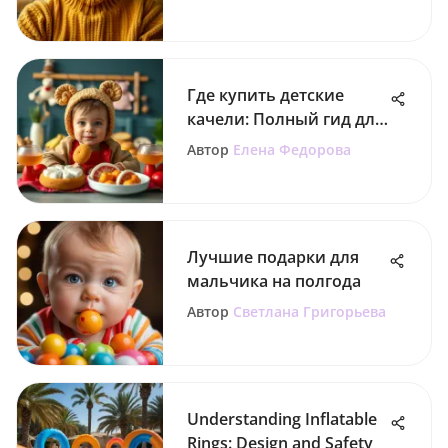
Где купить детские
качели: Полный гид для
родителей
Автор
Елена Федорова
Лучшие подарки для
мальчика на полгода
Автор
Светлана Григорьева
Understanding Inflatable
Rings: Design and Safety