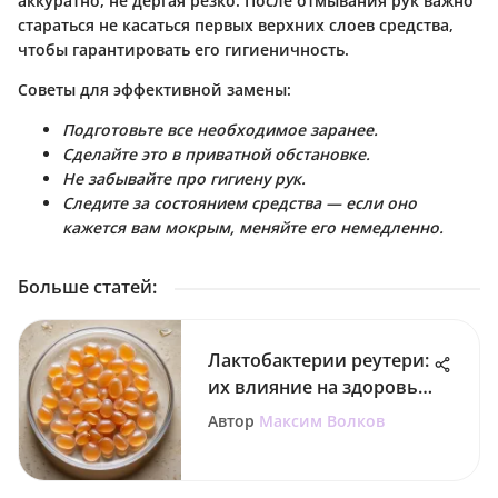
аккуратно, не дергая резко. После отмывания рук важно
стараться не касаться первых верхних слоев средства,
чтобы гарантировать его гигиеничность.
Советы для эффективной замены:
Подготовьте все необходимое заранее.
Сделайте это в приватной обстановке.
Не забывайте про гигиену рук.
Следите за состоянием средства — если оно
кажется вам мокрым, меняйте его немедленно.
Больше статей
:
Лактобактерии реутери:
их влияние на здоровье
детей
Автор
Максим Волков