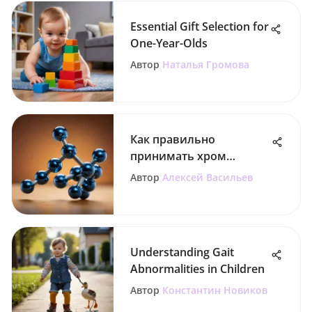
Essential Gift Selection for
One-Year-Olds
Автор
Наталья Громова
Как правильно
принимать хром
пиколинат для
Автор
Алексей Васильев
похудения
Understanding Gait
Abnormalities in Children
Автор
Константин Новиков