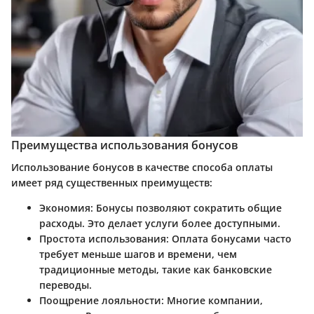
Преимущества использования бонусов
Использование бонусов в качестве способа оплаты
имеет ряд существенных преимуществ:
Экономия
: Бонусы позволяют сократить общие
расходы. Это делает услуги более доступными.
Простота использования
: Оплата бонусами часто
требует меньше шагов и времени, чем
традиционные методы, такие как банковские
переводы.
Поощрение лояльности
: Многие компании,