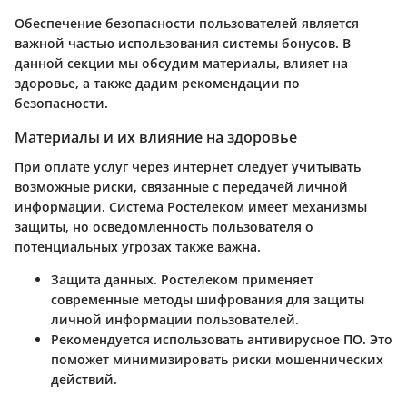
Обеспечение безопасности пользователей является
важной частью использования системы бонусов. В
данной секции мы обсудим материалы, влияет на
здоровье, а также дадим рекомендации по
безопасности.
Материалы и их влияние на здоровье
При оплате услуг через интернет следует учитывать
возможные риски, связанные с передачей личной
информации. Система Ростелеком имеет механизмы
защиты, но осведомленность пользователя о
потенциальных угрозах также важна.
Защита данных.
Ростелеком применяет
современные методы шифрования для защиты
личной информации пользователей.
Рекомендуется использовать антивирусное ПО.
Это
поможет минимизировать риски мошеннических
действий.