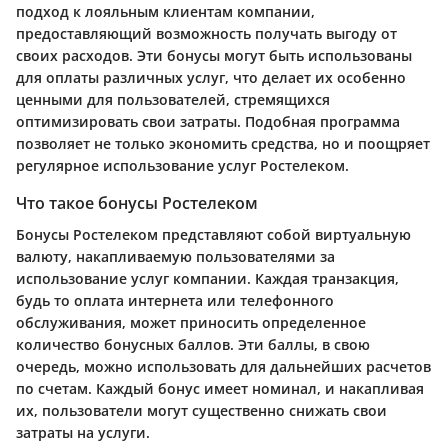
подход к лояльным клиентам компании,
предоставляющий возможность получать выгоду от
своих расходов. Эти бонусы могут быть использованы
для оплаты различных услуг, что делает их особенно
ценными для пользователей, стремящихся
оптимизировать свои затраты. Подобная программа
позволяет не только экономить средства, но и поощряет
регулярное использование услуг Ростелеком.
Что такое бонусы Ростелеком
Бонусы Ростелеком представляют собой виртуальную
валюту, накапливаемую пользователями за
использование услуг компании. Каждая транзакция,
будь то оплата интернета или телефонного
обслуживания, может приносить определенное
количество бонусных баллов. Эти баллы, в свою
очередь, можно использовать для дальнейших расчетов
по счетам. Каждый бонус имеет номинал, и накапливая
их, пользователи могут существенно снижать свои
затраты на услуги.