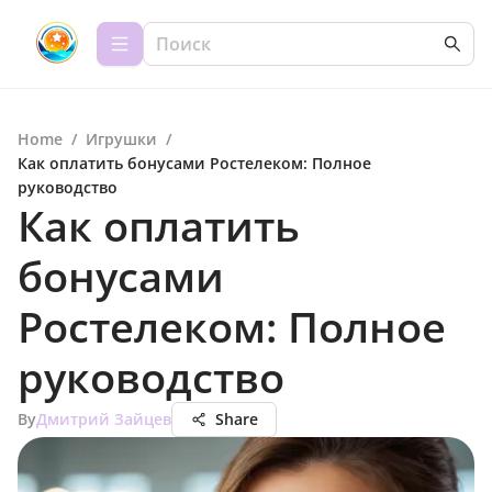
Home
/
Игрушки
/
Как оплатить бонусами Ростелеком: Полное
руководство
Как оплатить
бонусами
Ростелеком: Полное
руководство
By
Дмитрий Зайцев
Share