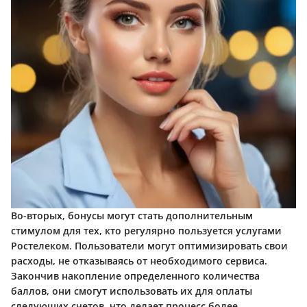
Во-вторых, бонусы могут стать дополнительным
стимулом для тех, кто регулярно пользуется услугами
Ростелеком. Пользователи могут оптимизировать свои
расходы, не отказываясь от необходимого сервиса.
Закончив накопление определенного количества
баллов, они смогут использовать их для оплаты
следующих счетов, что делает процесс более