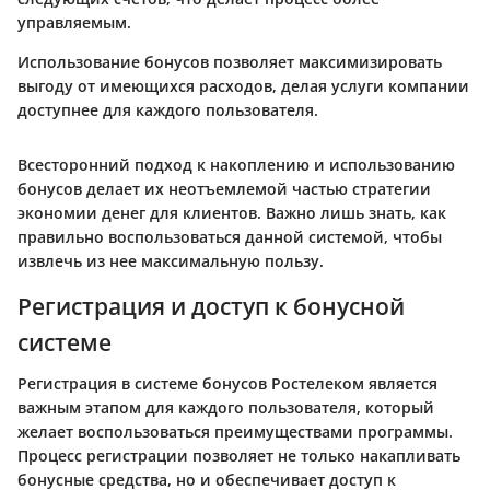
управляемым.
Использование бонусов позволяет максимизировать
выгоду от имеющихся расходов, делая услуги компании
доступнее для каждого пользователя.
Всесторонний подход к накоплению и использованию
бонусов делает их неотъемлемой частью стратегии
экономии денег для клиентов. Важно лишь знать, как
правильно воспользоваться данной системой, чтобы
извлечь из нее максимальную пользу.
Регистрация и доступ к бонусной
системе
Регистрация в системе бонусов Ростелеком является
важным этапом для каждого пользователя, который
желает воспользоваться преимуществами программы.
Процесс регистрации позволяет не только накапливать
бонусные средства, но и обеспечивает доступ к