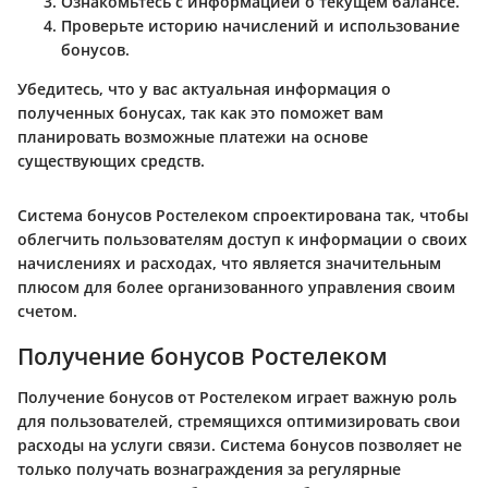
Ознакомьтесь с информацией о текущем балансе.
Проверьте историю начислений и использование
бонусов.
Убедитесь, что у вас актуальная информация о
полученных бонусах, так как это поможет вам
планировать возможные платежи на основе
существующих средств.
Система бонусов Ростелеком спроектирована так, чтобы
облегчить пользователям доступ к информации о своих
начислениях и расходах, что является значительным
плюсом для более организованного управления своим
счетом.
Получение бонусов Ростелеком
Получение бонусов от Ростелеком играет важную роль
для пользователей, стремящихся оптимизировать свои
расходы на услуги связи. Система бонусов позволяет не
только получать вознаграждения за регулярные