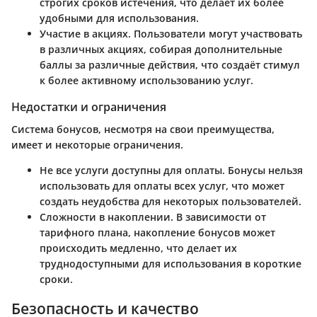
строгих сроков истечения, что делает их более
удобными для использования.
Участие в акциях.
Пользователи могут участвовать
в различных акциях, собирая дополнительные
баллы за различные действия, что создаёт стимул
к более активному использованию услуг.
Недостатки и ограничения
Система бонусов, несмотря на свои преимущества,
имеет и некоторые ограничения.
Не все услуги доступны для оплаты.
Бонусы нельзя
использовать для оплаты всех услуг, что может
создать неудобства для некоторых пользователей.
Сложности в накоплении.
В зависимости от
тарифного плана, накопление бонусов может
происходить медленно, что делает их
труднодоступными для использования в короткие
сроки.
Безопасность и качество