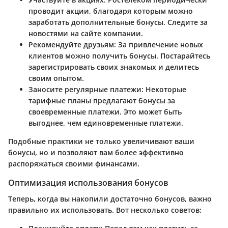
проводит акции, благодаря которым можно
заработать дополнительные бонусы. Следите за
новостями на сайте компании.
Рекомендуйте друзьям
: За привлечение новых
клиентов можно получить бонусы. Постарайтесь
зарегистрировать своих знакомых и делитесь
своим опытом.
Заносите регулярные платежи
: Некоторые
тарифные планы предлагают бонусы за
своевременные платежи. Это может быть
выгоднее, чем единовременные платежи.
Подобные практики не только увеличивают ваши
бонусы, но и позволяют вам более эффективно
распоряжаться своими финансами.
Оптимизация использования бонусов
Теперь, когда вы накопили достаточно бонусов, важно
правильно их использовать. Вот несколько советов: