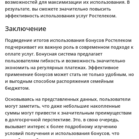
возможностей для максимизации их использования. В
результате, вы сможете значительно повысить
эффективность использования услуг Ростелеком.
Заключение
Подведение итогов использования бонусов Ростелеком
подчеркивает их важную роль в современном подходе к
оплате услуг. Бонусная система предлагает
пользователям гибкость и возможность значительно
экономить на регулярных платежах. Эффективное
применение бонусов может стать не только удобным, но
и выгодным способом распоряжения семейным
бюджетом.
Основываясь на представленных данных, пользователи
могут заметить, что даже небольшие накопленные
суммы могут привести к значительным преимуществам
в долгосрочной перспективе. Это, в свою очередь,
вызывает интерес к более подробному изучению
условий получения и использования бонусов, что