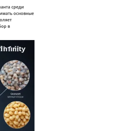
анта среди
нимать основные
оляет
бор в