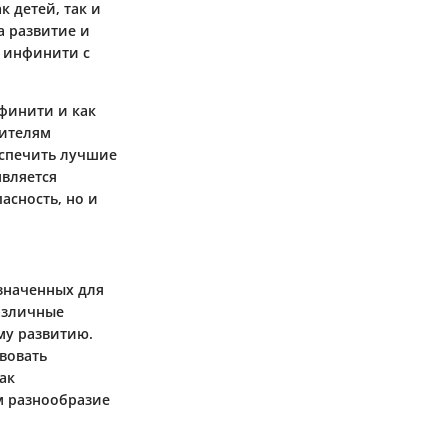
 детей, так и
а развитие и
и инфинити с
нфинити и как
дителям
еспечить лучшие
является
асность, но и
значенных для
различные
му развитию.
вовать
ак
м разнообразие