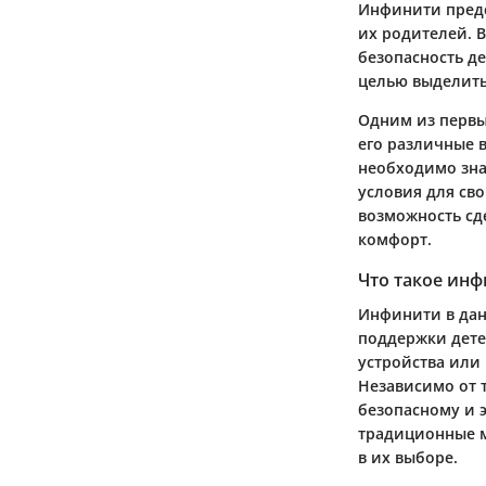
Инфинити предс
их родителей. В
безопасность д
целью выделить
Одним из первы
его различные 
необходимо зна
условия для св
возможность сд
комфорт.
Что такое ин
Инфинити в дан
поддержки дете
устройства или
Независимо от 
безопасному и 
традиционные м
в их выборе.