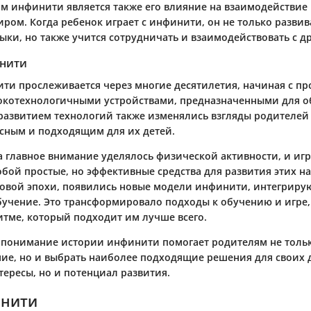
м инфинити является также его влияние на взаимодействие 
ом. Когда ребенок играет с инфинити, он не только развив
ыки, но также учится сотрудничать и взаимодействовать с д
нити
ти прослеживается через многие десятилетия, начиная с пр
окотехнологичными устройствами, предназначенными для о
развитием технологий также изменялись взгляды родителей 
асным и подходящим для их детей.
ка главное внимание уделялось физической активности, и иг
бой простые, но эффективные средства для развития этих на
овой эпохи, появились новые модели инфинити, интегрир
бучение. Это трансформировало подходы к обучению и игре,
итме, который подходит им лучше всего.
 понимание истории инфинити помогает родителям не толь
ние, но и выбрать наиболее подходящие решения для своих 
тересы, но и потенциал развития.
инити