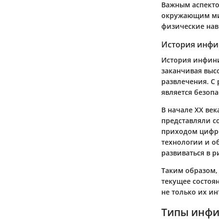
Важным аспекто
окружающим мир
физические нав
История инфи
История инфини
заканчивая выс
развлечения. С 
является безоп
В начале XX ве
представляли со
приходом цифр
технологии и о
развиваться в р
Таким образом,
текущее состоя
не только их ин
Типы инф