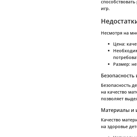
способствовать
игр.
Недостатк
Несмотря на мн
Цена
: кач
Необходим
потребова
Размер
: н
Безопасность 
Безопасность д
на качество ма
позволяет выде
Материалы и 
Качество матер
на здоровье де