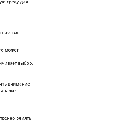
ую среду для
тносятся:
то может
ичивает выбор.
тить внимание
 анализ
твенно влиять