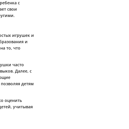
ребенка с
ает свои
ругими.
остых игрушек и
бразования и
на то, что
рушки часто
выков. Далее, с
ующие
 позволяя детям
ко оценить
детей, учитывая