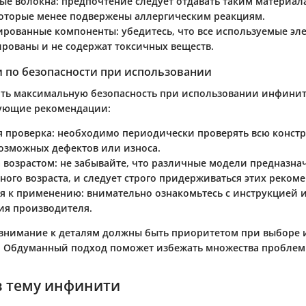
ые волокна
: предпочтение следует отдавать таким материал
которые менее подвержены аллергическим реакциям.
ированные компоненты
: убедитесь, что все используемые э
рованы и не содержат токсичных веществ.
 по безопасности при использовании
ть максимальную безопасность при использовании инфинит
дующие рекомендации:
я проверка
: необходимо периодически проверять всю конст
озможных дефектов или износа.
а возрастом
: не забывайте, что различные модели предназна
ного возраста, и следует строго придерживаться этих реком
я к применению
: внимательно ознакомьтесь с инструкцией 
ния производителя.
 внимание к деталям должны быть приоритетом при выборе
. Обдуманный подход поможет избежать множества проблем
в тему инфинити