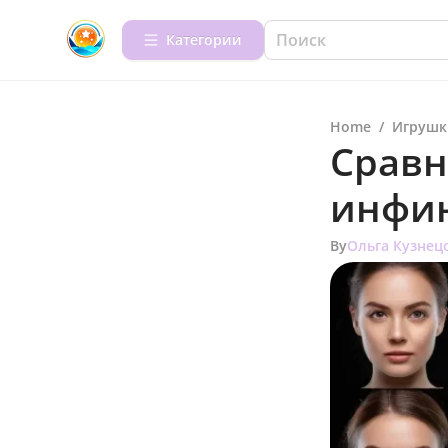
Категории
Home
/
Игрушк
Сравн
инфин
By
Ольга Кузнец