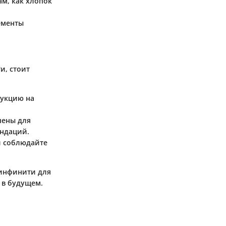
ам, как хлопок
лементы
и, стоит
рукцию на
чены для
ендаций.
и соблюдайте
 инфинити для
 в будущем.