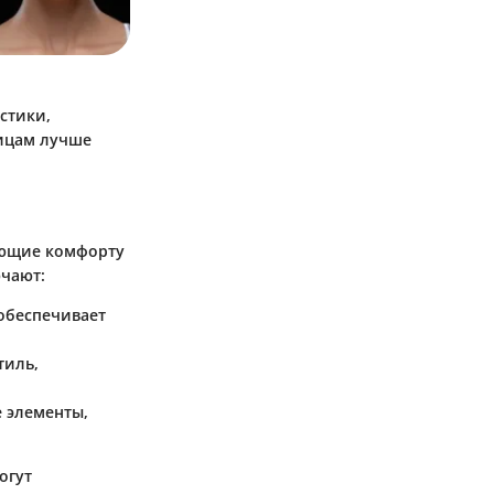
стики,
лицам лучше
ующие комфорту
ючают:
 обеспечивает
тиль,
е элементы,
огут