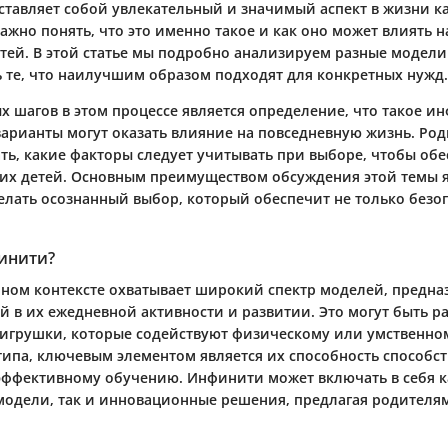
тавляет собой увлекательный и значимый аспект в жизни как
ажно понять, что это именно такое и как оно может влиять н
етей. В этой статье мы подробнo анализируем разные модел
 те, что наилучшим образом подходят для конкретных нужд.
х шагов в этом процессе является определение, что такое и
варианты могут оказать влияние на повседневную жизнь. Ро
ть, какие факторы следует учитывать при выборе, чтобы об
оих детей. Основным преимуществом обсуждения этой темы 
елать осознанный выбор, который обеспечит не только безоп
финити?
ном контексте охватывает широкий спектр моделей, предна
й в их ежедневной активности и развитии. Это могут быть 
 игрушки, которые содействуют физическому или умственно
типа, ключевым элементом является их способность способст
эффективному обучению. Инфинити может включать в себя к
одели, так и инновационные решения, предлагая родителя